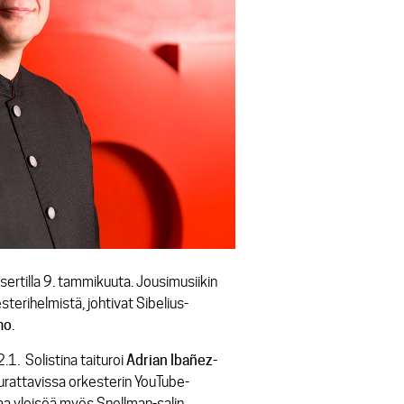
ertilla 9. tammikuuta. Jousimusiikin
terihelmistä, johtivat Sibelius-
mo
.
. Solistina taituroi
Adrian Ibañez-
seurattavissa orkesterin YouTube-
taa yleisöä myös Snellman-salin