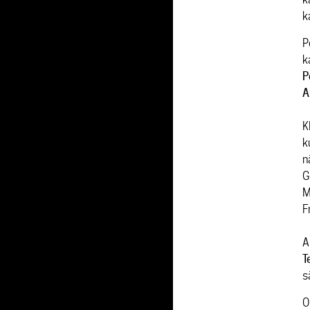
k
P
k
P
A
K
k
n
G
M
Fr
A
T
s
O