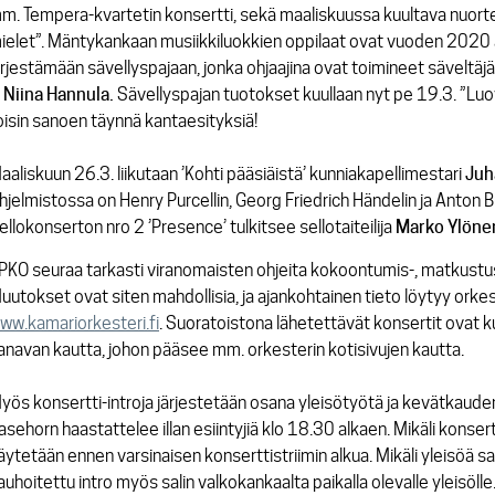
m. Tempera-kvartetin konsertti, sekä maaliskuussa kuultava nuorte
ielet”. Mäntykankaan musiikkiluokkien oppilaat ovat vuoden 2020 
ärjestämään sävellyspajaan, jonka ohjaajina ovat toimineet säveltäj
a
Niina Hannula.
Sävellyspajan tuotokset kuullaan nyt pe 19.3. ”Luov
oisin sanoen täynnä kantaesityksiä!
aaliskuun 26.3. liikutaan ’Kohti pääsiäistä’ kunniakapellimestari
Juh
hjelmistossa on Henry Purcellin, Georg Friedrich Händelin ja Anton B
ellokonserton nro 2 ’Presence’ tulkitsee sellotaiteilija
Marko
Ylöne
PKO seuraa tarkasti viranomaisten ohjeita kokoontumis-, matkustus-
uutokset ovat siten mahdollisia, ja ajankohtainen tieto löytyy orkest
ww.kamariorkesteri.fi
. Suoratoistona lähetettävät konsertit ovat 
anavan kautta, johon pääsee mm. orkesterin kotisivujen kautta.
yös konsertti-introja järjestetään osana yleisötyötä ja kevätkauden
asehorn haastattelee illan esiintyjiä klo 18.30 alkaen. Mikäli konser
äytetään ennen varsinaisen konserttistriimin alkua. Mikäli yleisöä s
auhoitettu intro myös salin valkokankaalta paikalla olevalle yleisölle