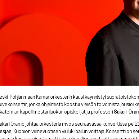
eski-Pohjanmaan Kamariorkesterin kausi käynnistyi suoratoistokons
oivekonsertin, jonka ohjelmisto koostui yleisön toivomista jousiorkes
katemian kapellimestariluokan opiskelijat ja professori
Sakari
Ora
akari Oramo johtaa orkesteria myös seuraavassa konsertissa pe 22.1
esjan
, Kuopion viimevuotisen viulukilpailun voittaja. Konsertti on 
anavan kautta; toivottavasti rajoitukset lientyvät, jotta voimme ot