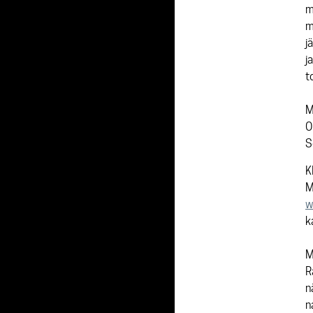
m
m
j
j
t
M
O
S
K
M
w
k
M
R
n
n