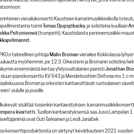
atsomoon.
erinteinen vierailukonsertti Kaustisen kamarimusiikkiviikolla toteu
apellimestarina toimii
Tomas
Djupsjöbacka
, ja solisteina kuullaan
An
ekka
Peltoniemeä
(trumpetti). Kaustislaista perinnemusiikki-maust
kkapelimannit
.
PKO:n taiteellinen johtaja
Malin
Broman
vierailee Kokkolassa lyhyen 
uukautta myöhemmin, pe 12.3. Orkesterin ja Bromanin solistina helmi
äkymin ensimmäistä kertaa yhdysvaltalainen pianisti
Jonathan
Bis
-duuri-pianokonsertto KV 543 ja Mendelssohnin Sinfonia nro 1 c-mol
aaliskuussa Broman ja orkesteri kantaesittävät ruotsalaisen sävelt
eien’ viululle ja jousille.
lkukevät sisältää toisenkin kantaesityksen: kamarimusiikkikonsertt
empera-kvartetti
. Tuolloin kantaesityksensä saa Jussi Lampelan 1.
äveltäjänimiä ovat Outi Tarkiainen ja Leoš Janáček.
sa konserttiproduktioista on siirtynyt kevätkauteen 2021 vuoden 