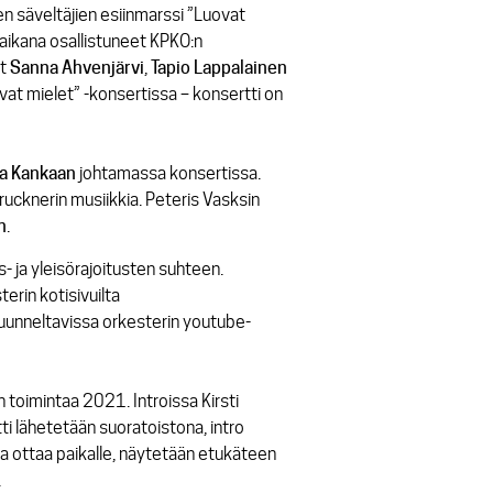
n säveltäjien esiinmarssi ”Luovat
aikana osallistuneet KPKO:n
ät
Sanna Ahvenjärvi
,
Tapio
Lappalainen
at mielet” -konsertissa – konsertti on
a
Kankaan
johtamassa konsertissa.
rucknerin musiikkia. Peteris Vasksin
n
.
 ja yleisörajoitusten suhteen.
erin kotisivuilta
kuunneltavissa orkesterin youtube-
 toimintaa 2021. Introissa Kirsti
tti lähetetään suoratoistona, intro
aa ottaa paikalle, näytetään etukäteen
.