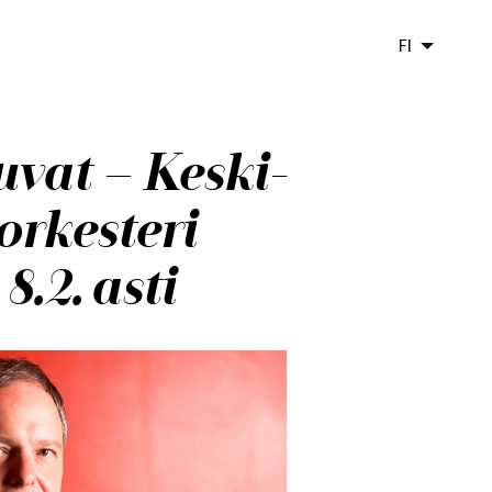
FI
uvat – Keski-
rkesteri
8.2. asti