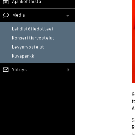
Ajankohtaista
Media
Lehdistötiedotteet
Konserttiarvostelut
Levyarvostelut
Kuvapankki
Yhteys
K
t
A
S
R
k