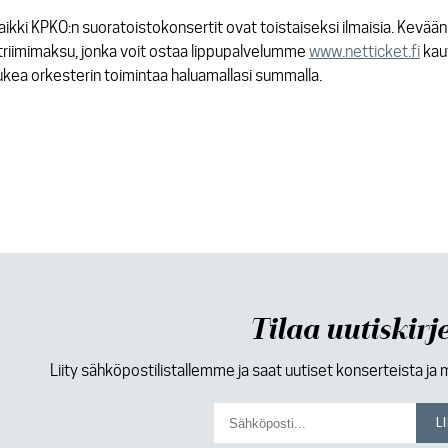
aikki KPKO:n suoratoistokonsertit ovat toistaiseksi ilmaisia. Kevä
triimimaksu, jonka voit ostaa lippupalvelumme
www.netticket.fi
kau
ukea orkesterin toimintaa haluamallasi summalla.
Tilaa uutiskirj
Liity sähköpostilistallemme ja saat uutiset konserteista ja 