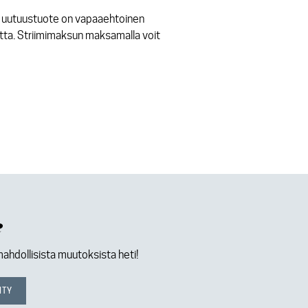
än uutuustuote on vapaaehtoinen
tta. Striimimaksun maksamalla voit
e
mahdollisista muutoksista heti!