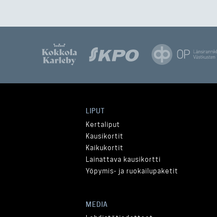
LIPUT
Kertaliput
Kausikortit
Kaikukortit
Lainattava kausikortti
Yöpymis- ja ruokailupaketit
MEDIA