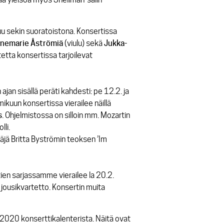
tuu sekin suoratoistona. Konsertissa
nemarie
Åströmiä
(viulu) sekä
Jukka-
etta konsertissa tarjoilevat
ajan sisällä peräti kahdesti: pe 12.2. ja
kuun konsertissa vierailee näillä
s
. Ohjelmistossa on silloin mm. Mozartin
li.
äjä Britta Byströmin teoksen ’Im
ien sarjassamme vierailee la 20.2.
 jousikvartetto. Konsertin muita
2020 konserttikalenterista. Näitä ovat