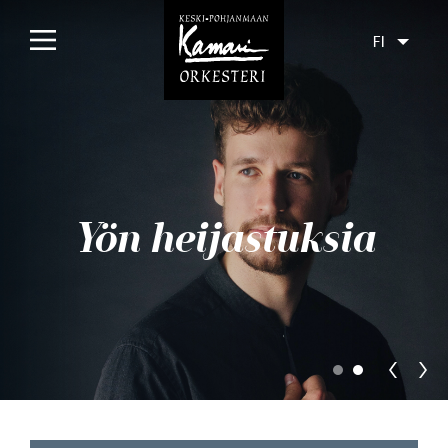
FI
Etusivu
Konsertit
Tulossa
Yön heijastuksia
Menneet
Liput
Yleisölle
Orkesteri
Levyt