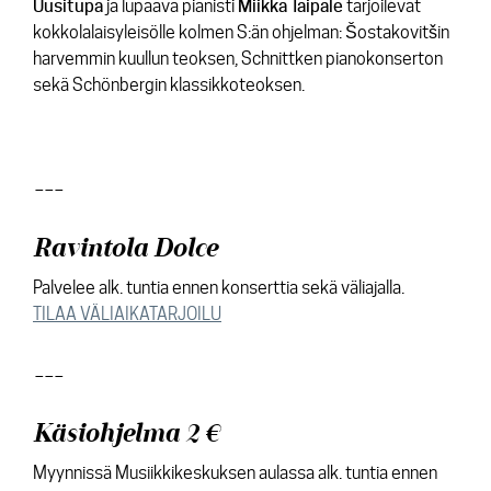
Uusitupa
ja lupaava pianisti
Miikka Taipale
tarjoilevat
kokkolalaisyleisölle kolmen S:än ohjelman: Šostakovitšin
harvemmin kuullun teoksen, Schnittken pianokonserton
sekä Schönbergin klassikkoteoksen.
---
Ravintola Dolce
Palvelee alk. tuntia ennen konserttia sekä väliajalla.
TILAA VÄLIAIKATARJOILU
---
Käsiohjelma 2 €
Myynnissä Musiikkikeskuksen aulassa alk. tuntia ennen