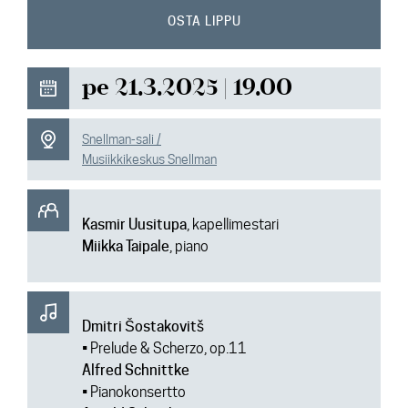
Ajankohtaista
OSTA LIPPU
Media
pe 21.3.2025 | 19.00
Yhteys
Snellman-sali /
Musiikkikeskus Snellman
Kasmir Uusitupa
, kapellimestari
Miikka Taipale
, piano
Dmitri Šostakovitš
• Prelude & Scherzo, op.11
Alfred Schnittke
• Pianokonsertto