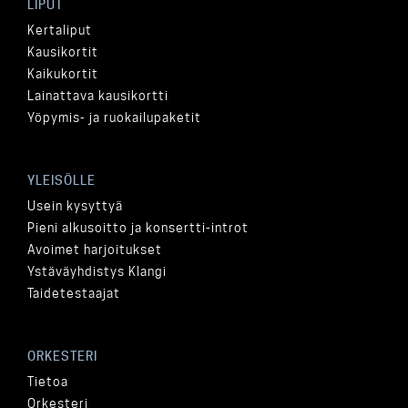
LIPUT
Kertaliput
Kausikortit
Kaikukortit
Lainattava kausikortti
Yöpymis- ja ruokailupaketit
YLEISÖLLE
Usein kysyttyä
Pieni alkusoitto ja konsertti-introt
Avoimet harjoitukset
Ystäväyhdistys Klangi
Taidetestaajat
ORKESTERI
Tietoa
Orkesteri