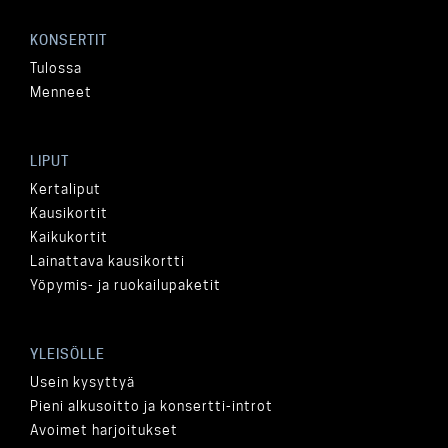
KONSERTIT
Tulossa
Menneet
LIPUT
Kertaliput
Kausikortit
Kaikukortit
Lainattava kausikortti
Yöpymis- ja ruokailupaketit
YLEISÖLLE
Usein kysyttyä
Pieni alkusoitto ja konsertti-introt
Avoimet harjoitukset