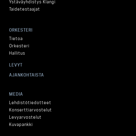
Ystäväyhdistys Klangi
Taidetestaajat
ORKESTERI
Tietoa
Orkesteri
Hallitus
LEVYT
AJANKOHTAISTA
MEDIA
Lehdistötiedotteet
Konserttiarvostelut
Levyarvostelut
Kuvapankki