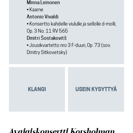
Minna Leinonen
• Kaarne
Antonio Vivaldi
• Konsertto kahdelle viululle ja sellolle d-molli,
Op. 3 No. 11 RV 565
Dmitri Šostakovitš
• Jousikvartetto nro 3 F-duuri, Op. 73 (sov.
Dmitry Sitkovetsky)
KLANGI
USEIN KYSYTTYÄ
Avajaiskonsertti Korsholman