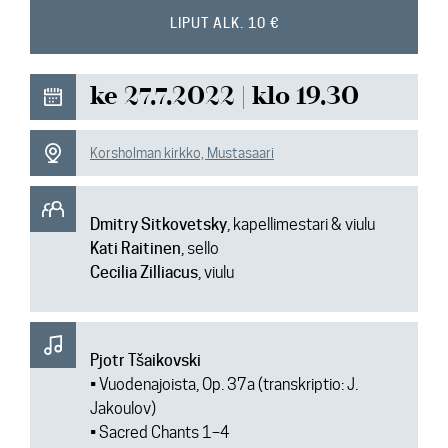
Ajankohtaista
LIPUT ALK. 10 €
Media
ke 27.7.2022 | klo 19.30
Yhteys
Korsholman kirkko, Mustasaari
Dmitry Sitkovetsky
, kapellimestari & viulu
Kati Raitinen
, sello
Cecilia Zilliacus
, viulu
Pjotr Tšaikovski
• Vuodenajoista, Op. 37a (transkriptio: J.
Jakoulov)
• Sacred Chants 1–4