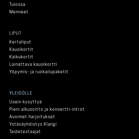
Tulossa
Menneet
LIPUT
Kertaliput
Kausikortit
Kaikukortit
Lainattava kausikortti
Yöpymis- ja ruokailupaketit
YLEISÖLLE
Usein kysyttyä
Pieni alkusoitto ja konsertti-introt
Avoimet harjoitukset
Ystäväyhdistys Klangi
Taidetestaajat