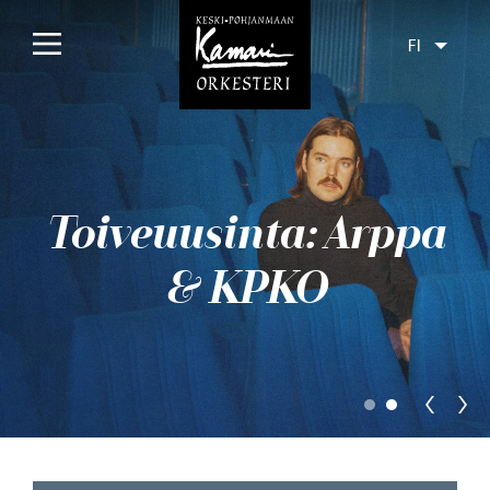
FI
Etusivu
Konsertit
Toiveuusinta: Arppa
Tulossa
Menneet
& KPKO
Liput
Yleisölle
Orkesteri
Levyt