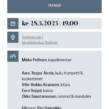
Ajankohtaista
TÄYNNÄ
Media
ke 28.5.2025 | 19.00
Yhteys
Snellman-sali /
Musiikkikeskus Snellman
Mikko Pellinen
, kapellimestari
Aaro ’Arppa’ Airola
, laulu, trumpetti &
koskettimet
Ville-Veikko Airaniemi
, kitara
Eero Seppä
, basso
Okko Saastamoinen
, rummut & mandoliini
Miksaus:
Siiri Saarnikko