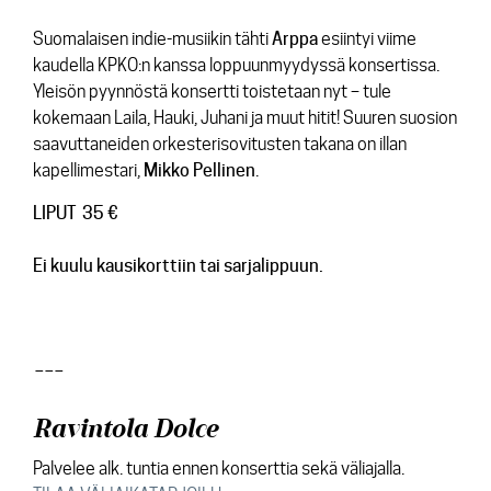
Suomalaisen indie-musiikin tähti
Arppa
esiintyi viime
kaudella KPKO:n kanssa loppuunmyydyssä konsertissa.
Yleisön pyynnöstä konsertti toistetaan nyt – tule
kokemaan Laila, Hauki, Juhani ja muut hitit! Suuren suosion
saavuttaneiden orkesterisovitusten takana on illan
kapellimestari,
Mikko Pellinen
.
LIPUT 35 €
Ei kuulu kausikorttiin tai sarjalippuun.
---
Ravintola Dolce
Palvelee alk. tuntia ennen konserttia sekä väliajalla.