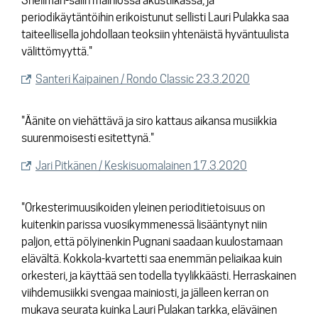
Snellman-salin mainiossa akustiikassa, ja
periodikäytäntöihin erikoistunut sellisti Lauri Pulakka saa
taiteellisella johdollaan teoksiin yhtenäistä hyväntuulista
välittömyyttä."
Santeri Kaipainen / Rondo Classic 23.3.2020
"Äänite on viehättävä ja siro kattaus aikansa musiikkia
suurenmoisesti esitettynä."
Jari Pitkänen / Keskisuomalainen 17.3.2020
"Orkesterimuusikoiden yleinen perioditietoisuus on
kuitenkin parissa vuosikymmenessä lisääntynyt niin
paljon, että pölyinenkin Pugnani saadaan kuulostamaan
elävältä. Kokkola-kvartetti saa enemmän peliaikaa kuin
orkesteri, ja käyttää sen todella tyylikkäästi. Herraskainen
viihdemusiikki svengaa mainiosti, ja jälleen kerran on
mukava seurata kuinka Lauri Pulakan tarkka, eläväinen