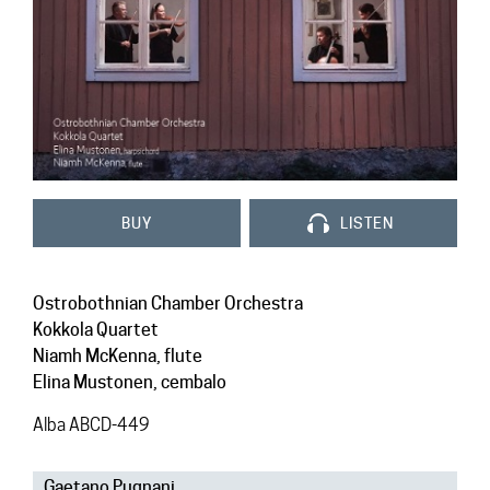
Contact
BUY
LISTEN
Ostrobothnian Chamber Orchestra
Kokkola Quartet
Niamh McKenna, flute
Elina Mustonen, cembalo
Alba ABCD-449
Gaetano Pugnani