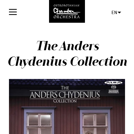
EN
Home
The Anders
Concerts
Chydenius Collection
Tickets
For audience
Orchestra
Discs
News
Media