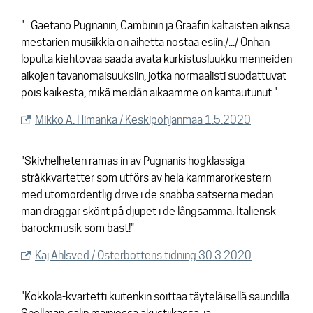
"...Gaetano Pugnanin, Cambinin ja Graafin kaltaisten aiknsa
mestarien musiikkia on aihetta nostaa esiin./.../ Onhan
lopulta kiehtovaa saada avata kurkistusluukku menneiden
aikojen tavanomaisuuksiin, jotka normaalisti suodattuvat
pois kaikesta, mikä meidän aikaamme on kantautunut."
Mikko A. Himanka / Keskipohjanmaa 1.5.2020
"Skivhelheten ramas in av Pugnanis högklassiga
stråkkvartetter som utförs av hela kammarorkestern
med utomordentlig drive i de snabba satserna medan
man draggar skönt på djupet i de långsamma. Italiensk
barockmusik som bäst!"
Kaj Ahlsved / Österbottens tidning 30.3.2020
"Kokkola-kvartetti kuitenkin soittaa täyteläisellä saundilla