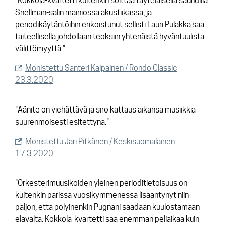
"Kokkola-kvartetti kuitenkin soittaa täyteläisellä saundilla
Snellman-salin mainiossa akustiikassa, ja
periodikäytäntöihin erikoistunut sellisti Lauri Pulakka saa
taiteellisella johdollaan teoksiin yhtenäistä hyväntuulista
välittömyyttä."
Monistettu Santeri Kaipainen / Rondo Classic
23.3.2020
"Äänite on viehättävä ja siro kattaus aikansa musiikkia
suurenmoisesti esitettynä."
Monistettu Jari Pitkänen / Keskisuomalainen
17.3.2020
"Orkesterimuusikoiden yleinen perioditietoisuus on
kuitenkin parissa vuosikymmenessä lisääntynyt niin
paljon, että pölyinenkin Pugnani saadaan kuulostamaan
elävältä. Kokkola-kvartetti saa enemmän peliaikaa kuin