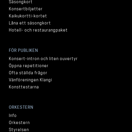
Säsongkort
Konsertbiljetter
Kaikukortti-kortet
Låna ett säsongkort
Hotell- och restaurangpaket
FÖR PUBLIKEN
Konsert-intron och liten ouvertyr
Öppna repetitioner
Ofta ställda frågor
Vänföreningen Klangi
Konsttestarna
ORKESTERN
Info
Orkestern
Styrelsen