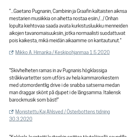
"...Gaetano Pugnanin, Cambinin ja Graafin kaltaisten aiknsa
mestarien musiikkia on aihetta nostaa esiin./.../ Onhan
lopulta kiehtovaa saada avata kurkistusluukku menneiden
aikojen tavanomaisuuksiin, jotka normaalisti suodattuvat
pois kaikesta, mikä meidän aikaamme on kantautunut."
Mikko A. Himanka / Keskipohjanmaa 1.5.2020
"Skivhelheten ramas in av Pugnanis högklassiga
stråkkvartetter som utförs av hela kammarorkestern
med utomordentlig drive i de snabba satserna medan
man draggar skönt på djupet i de långsamma. Italiensk
barockmusik som bäst!"
Monistettu Kaj Ahlsved / Österbottens tidning
30.3.2020