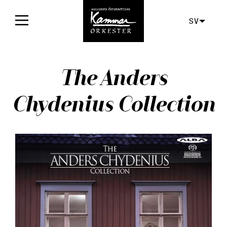
SV
Framsida
The Anders
Konserter
Chydenius Collection
Biljetter
För publiken
Orkestern
Skivor
Aktuellt
Media