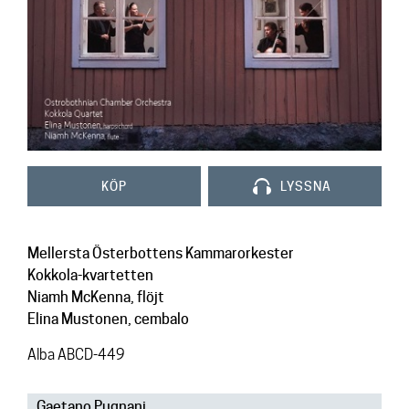
Kontakt
KÖP
LYSSNA
Mellersta Österbottens Kammarorkester
Kokkola-kvartetten
Niamh McKenna, flöjt
Elina Mustonen, cembalo
Alba ABCD-449
Gaetano Pugnani