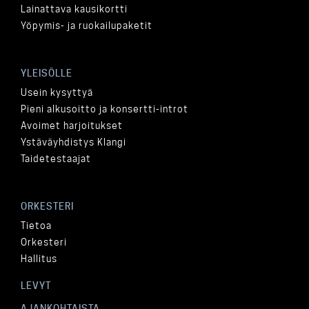
Lainattava kausikortti
Yöpymis- ja ruokailupaketit
YLEISÖLLE
Usein kysyttyä
Pieni alkusoitto ja konsertti-introt
Avoimet harjoitukset
Ystäväyhdistys Klangi
Taidetestaajat
ORKESTERI
Tietoa
Orkesteri
Hallitus
LEVYT
AJANKOHTAISTA