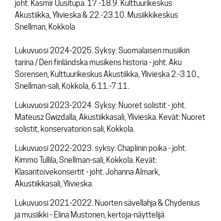
joht. Kasmir Uusitupa. 17.-18.9. Kulttuurikeskus
Akustiikka, Ylivieska & 22.-23.10. Musiikkikeskus
Orkesteri
Snellman, Kokkola
Levyt
Lukuvuosi 2024-2025. Syksy: Suomalaisen musiikin
tarina / Den finländska musikens historia - joht. Aku
Ajankohtaista
Sorensen, Kulttuurikeskus Akustiikka, Ylivieska 2.-3.10.,
Snellman-sali, Kokkola, 6.11.-7.11.
Media
Lukuvuosi 2023-2024. Syksy: Nuoret solistit - joht.
Yhteys
Mateusz Gwizdalla, Akustiikkasali, Ylivieska. Kevät: Nuoret
solistit, konservatorion sali, Kokkola.
Lukuvuosi 2022-2023. syksy: Chaplinin poika - joht.
Kimmo Tullila, Snellman-sali, Kokkola. Kevät:
Klasaritoivekonsertit - joht. Johanna Almark,
Akustiikkasali, Ylivieska.
Lukuvuosi 2021-2022. Nuorten sävellahja & Chydenius
ja musiikki - Elina Mustonen, kertoja-näyttelijä