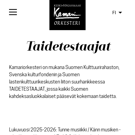
FI
Etusivu
Taidetestaajat
Konsertit
Liput
Kamariorkesteri on mukana Suomen Kulttuurirahaston,
Svenska kulturfondenin ja Suomen
Yleisölle
lastenkulttuurikeskusten liiton suurhankkeessa
TAIDETESTAAJAT, jossa kaikki Suomen
Usein kysyttyä
kahdeksasluokkalaiset pääsevät kokemaan taidetta.
Pieni alkusoitto ja
konsertti-introt
Avoimet harjoitukset
Ystäväyhdistys Klangi
Lukuvuosi 2025-2026: Tunne musiikki / Känn musiken -
Taidetestaajat