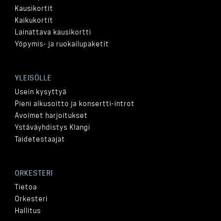
Kausikortit
Kaikukortit
Lainattava kausikortti
Yöpymis- ja ruokailupaketit
YLEISÖLLE
Usein kysyttyä
Pieni alkusoitto ja konsertti-introt
Avoimet harjoitukset
Ystäväyhdistys Klangi
Taidetestaajat
ORKESTERI
Tietoa
Orkesteri
Hallitus