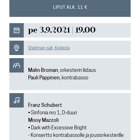
Ajankohtaista
LIPUT ALK. 11 €
Media
pe 3.9.2021 | 19.00
Yhteys
Snellman-sali, Kokkola
Malin Broman
, orkesterin liidaus
Pauli Pappinen
, kontrabasso
Franz Schubert
• Sinfonia nro 1, D-duuri
Missy Mazzoli
• Dark with Excessive Bright
- Konsertto kontrabassolle ja jousiorkesterille