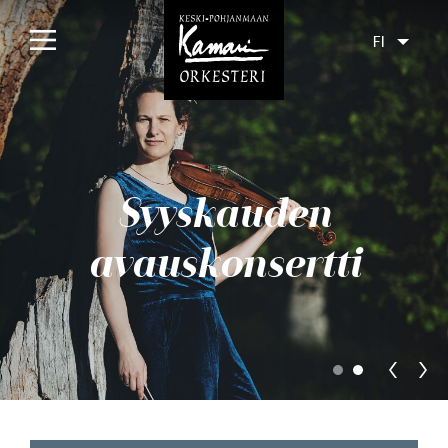
FI
Etusivu
Konsertit
Syyskauden
Tulossa
Menneet
avauskonsertti
Liput
Yleisölle
Orkesteri
Levyt