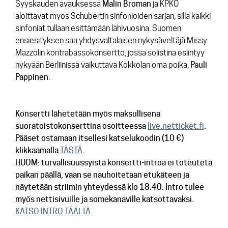
Syyskauden avauksessa
Malin
Broman
ja KPKO
aloittavat myös Schubertin sinfonioiden sarjan, sillä kaikki
sinfoniat tullaan esittämään lähivuosina. Suomen
ensiesityksen saa yhdysvaltalaisen nykysäveltäjä Missy
Mazzolin kontrabassokonsertto, jossa solistina esiintyy
nykyään Berliinissä vaikuttava Kokkolan oma poika,
Pauli
Pappinen
.
Konsertti lähetetään myös maksullisena
suoratoistokonserttina osoitteessa
live.netticket.fi
.
Pääset ostamaan itsellesi katselukoodin (10 €)
klikkaamalla
TÄSTÄ
.
HUOM: turvallisuussyistä konsertti-introa ei toteuteta
paikan päällä, vaan se nauhoitetaan etukäteen ja
näytetään striimin yhteydessä klo 18.40. Intro tulee
myös nettisivuille ja somekanaville katsottavaksi.
KATSO INTRO TÄÄLTÄ
.