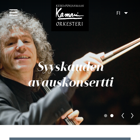
FI
Etusivu
Konsertit
Syyskauden
Tulossa
Menneet
avauskonsertti
Liput
Yleisölle
Orkesteri
Levyt