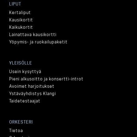
LIPUT
Kertaliput
Kausikortit
Kaikukortit
Lainattava kausikortti
Yöpymis- ja ruokailupaketit
YLEISÖLLE
Usein kysyttyä
Pieni alkusoitto ja konsertti-introt
Avoimet harjoitukset
Ystäväyhdistys Klangi
Taidetestaajat
ORKESTERI
Tietoa