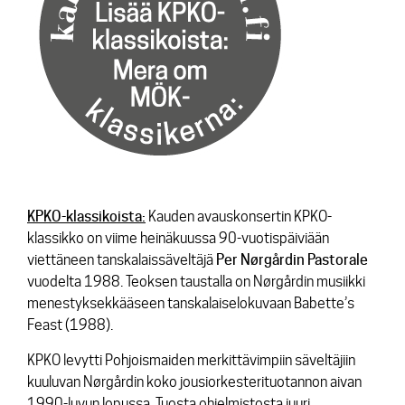
KPKO-klassikoista:
Kauden avauskonsertin KPKO-
klassikko on viime heinäkuussa 90-vuotispäiviään
viettäneen tanskalaissäveltäjä
Per Nørgårdin Pastorale
vuodelta 1988. Teoksen taustalla on Nørgårdin musiikki
menestyksekkääseen tanskalaiselokuvaan Babette’s
Feast (1988).
KPKO levytti Pohjoismaiden merkittävimpiin säveltäjiin
kuuluvan Nørgårdin koko jousiorkesterituotannon aivan
1990-luvun lopussa. Tuosta ohjelmistosta juuri