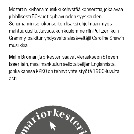
Mozartin iki-ihana musiikki kehystää konserttia, joka avaa
juhlallisesti 50-vuotisjuhlavuoden syyskauden.
Schumannin sellokonserton lisäksi ohjelmaan myös
mahtuu uusi tuttavuus, kun kuulemme niin Pulitzer- kuin
Grammy-palkitun yhdysvaltalaissäveltäjä Caroline Shaw’n
musiikkia.
Malin Broman
ja orkesteri saavat vieraakseen
Steven
Isserlisin
, maailmankuulun sellotaiteilijan Englannista,
jonka kanssa KPKO on tehnyt yhteistyötä 1980-luvulta
asti.