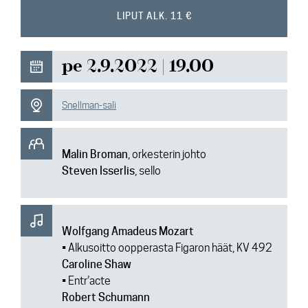
Ajankohtaista
LIPUT ALK. 11 €
Media
pe 2.9.2022 | 19.00
Yhteys
Snellman-sali
Malin Broman
, orkesterin johto
Steven Isserlis
, sello
Wolfgang Amadeus Mozart
• Alkusoitto oopperasta Figaron häät, KV 492
Caroline Shaw
• Entr’acte
Robert Schumann