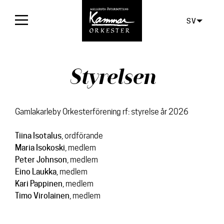
SV
Framsida
Styrelsen
Konserter
Biljetter
Gamlakarleby Orkesterförening rf: styrelse år 2026
För publiken
Tiina Isotalus
, ordförande
Maria Isokoski
, medlem
Orkestern
Peter Johnson
, medlem
Eino Laukka
, medlem
Info
Kari Pappinen
, medlem
Orkestern
Timo Virolainen
, medlem
Styrelsen