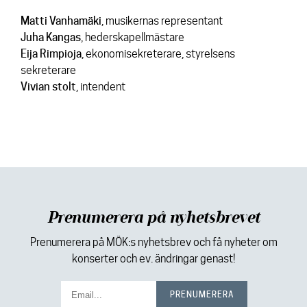
Skivor
Matti Vanhamäki
, musikernas representant
Aktuellt
Juha Kangas
, hederskapellmästare
Eija Rimpioja
, ekonomisekreterare, styrelsens
Media
sekreterare
Vivian stolt
, intendent
Kontakt
Prenumerera på nyhetsbrevet
Prenumerera på MÖK:s nyhetsbrev och få nyheter om
konserter och ev. ändringar genast!