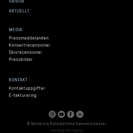
SKIVOR
AKTUELLT
MEDIA
Pressmeddelanden
Konsertrecensioner
Skivrecensioner
Pressbilder
KONTAKT
Kontaktuppgifter
E-fakturering
© Mellersta Österbottens Kammarorkester
Web Design: Niku Creative