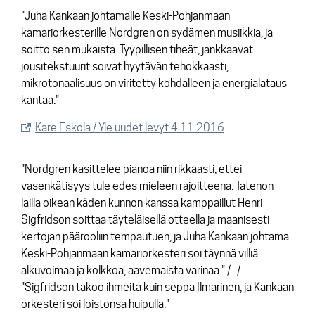
"Juha Kankaan johtamalle Keski-Pohjanmaan
kamariorkesterille Nordgren on sydämen musiikkia, ja
soitto sen mukaista. Tyypillisen tiheät, jankkaavat
jousitekstuurit soivat hyytävän tehokkaasti,
mikrotonaalisuus on viritetty kohdalleen ja energialataus
kantaa."
Kare Eskola / Yle uudet levyt 4.11.2016
"Nordgren käsittelee pianoa niin rikkaasti, ettei
vasenkätisyys tule edes mieleen rajoitteena. Tatenon
lailla oikean käden kunnon kanssa kamppaillut Henri
Sigfridson soittaa täyteläisellä otteella ja maanisesti
kertojan päärooliin tempautuen, ja Juha Kankaan johtama
Keski-Pohjanmaan kamariorkesteri soi täynnä villiä
alkuvoimaa ja kolkkoa, aavemaista värinää." /.../
"Sigfridson takoo ihmeitä kuin seppä Ilmarinen, ja Kankaan
orkesteri soi loistonsa huipulla."