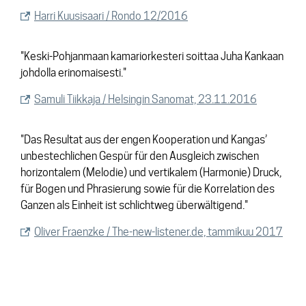
Harri Kuusisaari / Rondo 12/2016
"Keski-Pohjanmaan kamari­orkesteri soittaa Juha Kankaan
johdolla erinomaisesti."
Samuli Tiikkaja / Helsingin Sanomat, 23.11.2016
"Das Resultat aus der engen Kooperation und Kangas’
unbestechlichen Gespür für den Ausgleich zwischen
horizontalem (Melodie) und vertikalem (Harmonie) Druck,
für Bogen und Phrasierung sowie für die Korrelation des
Ganzen als Einheit ist schlichtweg überwältigend."
Oliver Fraenzke / The-new-listener.de, tammikuu 2017