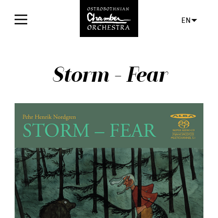
EN
Home
Storm - Fear
Concerts
Tickets
For audience
Orchestra
Discs
News
Media