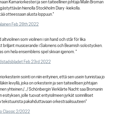
aan Kamariorkesteri ja sen taiteellinen johtaja Malin Broman
ästyttävän hienolla Stockholm Diary -kiekolla.
tää otteessaan alusta loppuun."
hjalainen Feb 28th 2022
 altviolinen som violinen i sin hand och står för lika
kt briljant musicerande i Salonens och Beamish solostycken.
s om hela ensemblens spel skivan igenom. "
vudstadsbladet Feb 23rd 2022
rkesterin sointi on niin erityinen, että sen usein tunnistaa jo
äkin levyllä, joka on orkesterin ja sen taiteellisen johtajan
en yhteinen./.../ Schönbergin Verklärte Nacht saa Bromanin
esityksen, jolle tuovat erityisilmeen jyrkät soinnilliset
ta tekstuurista pakahduttavaan orkestraalisuuteen"
ndo Classic 2/2022