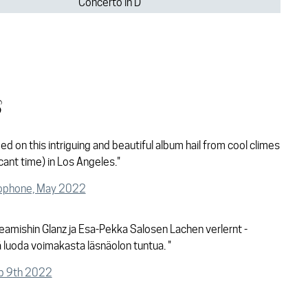
Concerto in D
s
ed on this intriguing and beautiful album hail from cool climes
icant time) in Los Angeles."
mophone, May 2022
Beamishin Glanz ja Esa-Pekka Salosen Lachen verlernt -
luoda voimakasta läsnäolon tuntua. "
eb 9th 2022