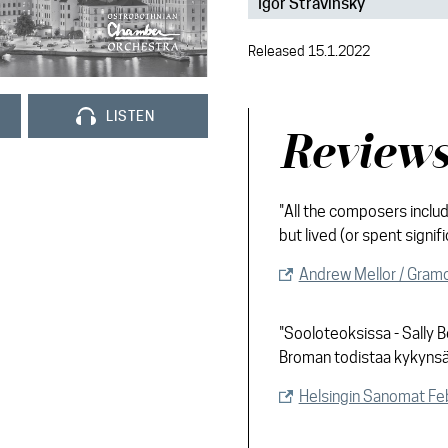
Igor Stravinsky
Released 15.1.2022
LISTEN
Review
"All the composers includ
but lived (or spent signif
Andrew Mellor / Gra
"Sooloteoksissa - Sally 
Broman todistaa kykynsä 
Helsingin Sanomat F