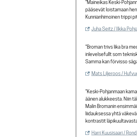
"Maineikas Keski-Pohjanm
pääsevät loistamaan heng
Kunnianhimoinen trippi pi
Juha Seitz / Ilkka Po
"Broman trivs lika bra med
inlevelsefullt som teknis
Samma kan förvisso säga
Mats Liljeroos / Huf
"Keski-Pohjanmaan kamario
äänen alukkeesta. Niin täll
Malin Bromanin ensimmäin
liidauksessa yhtä väkevän 
kontrastit läpikuultavas
Harri Kuusisaari / Ro