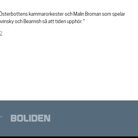
ta Österbottens kammarorkester och Malin Broman som spelar
vinsky och Beamish så att tiden upphör. "
2