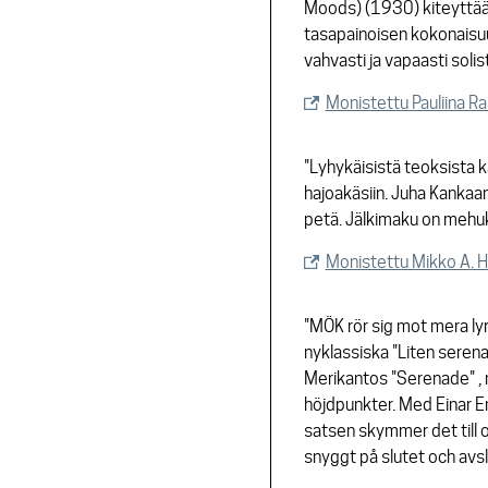
Moods) (1930) kiteyttää 
tasapainoisen kokonaisu
vahvasti ja vapaasti sol
Monistettu Pauliina R
"Lyhykäisistä teoksista ka
hajoakäsiin. Juha Kankaa
petä. Jälkimaku on mehukk
Monistettu Mikko A. 
"MÖK rör sig mot mera lyr
nyklassiska "Liten serena
Merikantos "Serenade" , 
höjdpunkter. Med Einar E
satsen skymmer det till or
snyggt på slutet och avs