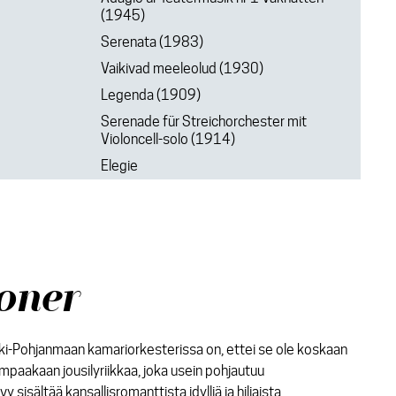
(1945)
Serenata (1983)
Vaikivad meeleolud (1930)
Legenda (1909)
Serenade für Streichorchester mit
Violoncell-solo (1914)
Elegie
oner
ki-Pohjanmaan kamariorkesterissa on, ettei se ole koskaan
mpaakaan jousilyriikkaa, joka usein pohjautuu
 sisältää kansallisromanttista idylliä ja hiljaista,