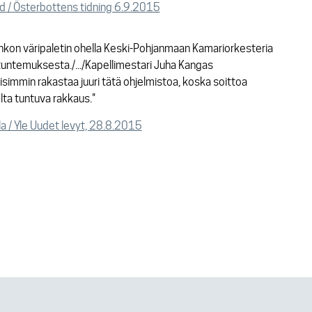
d / Österbottens tidning 6.9.2015
aajahkon väripaletin ohella Keski-Pohjanmaan Kamariorkesteria
 tuntemuksesta./.../Kapellimestari Juha Kangas
simmin rakastaa juuri tätä ohjelmistoa, koska soittoa
lta tuntuva rakkaus."
a / Yle Uudet levyt, 28.8.2015