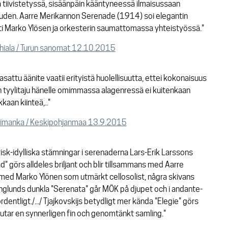
tiivistetyssä, sisäänpäin kääntyneessä ilmaisussaan
uden. Aarre Merikannon Serenade (1914) soi elegantin
isti Marko Ylösen ja orkesterin saumattomassa yhteistyössä."
ahiala / Turun sanomat 12.10.2015
sattu äänite vaatii erityistä huolellisuutta, ettei kokonaisuus
n tyylitaju hänelle omimmassa alagenressä ei kuitenkaan
aan kiinteä,.."
Himanka / Keskipohjanmaa 13.9.2015
isk-idylliska stämningar i serenaderna Lars-Erik Larssons
d" görs alldeles briljant och blir tillsammans med Aarre
med Marko Ylönen som utmärkt cellosolist, några skivans
nglunds dunkla "Serenata" går MÖK på djupet och i andante-
dentligt./.../ Tjajkovskijs betydligt mer kända "Elegie" görs
lutar en synnerligen fin och genomtänkt samling."