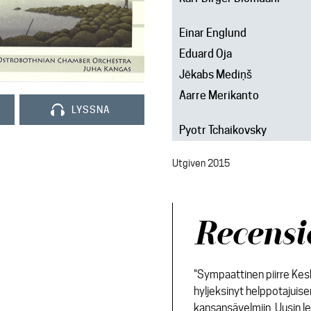
Einar Englund
Eduard Oja
Jēkabs Mediņš
Aarre Merikanto
LYSSNA
Pyotr Tchaikovsky
Utgiven 2015
Recensi
"Sympaattinen piirre Kes
hyljeksinyt helppotajuise
kansansävelmiin. Uusin levy