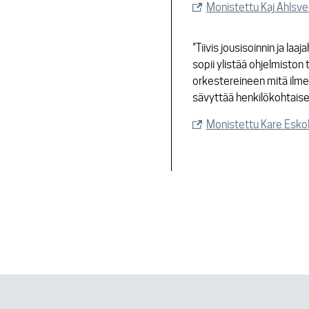
Monistettu Kaj Ahlsve
"Tiivis jousisoinnin ja l
sopii ylistää ohjelmiston
orkestereineen mitä ilmei
sävyttää henkilökohtaise
Monistettu Kare Eskol