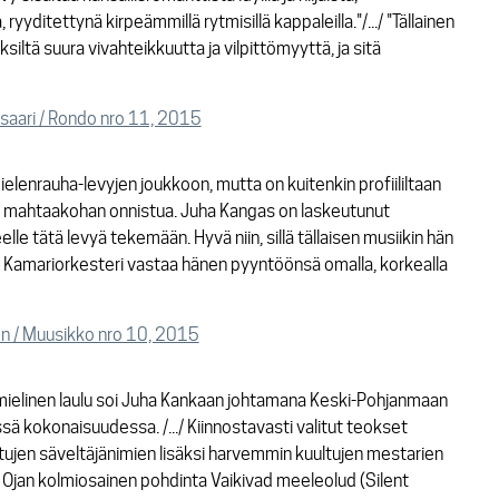
yyditettynä kirpeämmillä rytmisillä kappaleilla."/.../ "Tällainen
ksiltä suura vivahteikkuutta ja vilpittömyyttä, ja sitä
isaari / Rondo nro 11, 2015
ielenrauha-levyjen joukkoon, mutta on kuitenkin profiililtaan
n mahtaakohan onnistua. Juha Kangas on laskeutunut
le tätä levyä tekemään. Hyvä niin, sillä tällaisen musiikin hän
 Kamariorkesteri vastaa hänen pyyntöönsä omalla, korkealla
en / Muusikko nro 10, 2015
umielinen laulu soi Juha Kankaan johtamana Keski-Pohjanmaan
sä kokonaisuudessa. /.../ Kiinnostavasti valitut teokset
ttujen säveltäjänimien lisäksi harvemmin kuultujen mestarien
d Ojan kolmiosainen pohdinta Vaikivad meeleolud (Silent