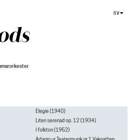
SV
ods
mmarorkester
Elegie (1940)
Liten serenad op. 12 (1934)
I folkton (1952)
Adagio ur Teatermusik nr 1 Vaknatten