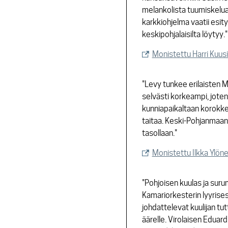
melankolista tuumiskelua, r
karkkiohjelma vaatii esity
keskipohjalaisilta löytyy."
Monistettu Harri Kuus
"Levy tunkee erilaisten M
selvästi korkeampi, jote
kunniapaikaltaan korokkeel
taitaa. Keski-Pohjanmaan
tasollaan."
Monistettu Ilkka Ylön
"Pohjoisen kuulas ja sur
Kamariorkesterin lyyrises
johdattelevat kuulijan tu
äärelle. Virolaisen Eduar