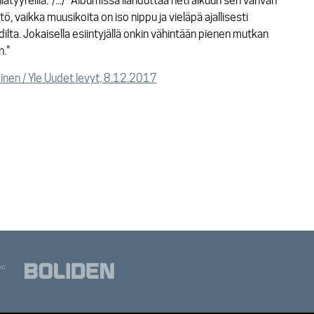
iatyyreillä."/.../ "Albumissa ilahduttaa heti alkuun sen vahvan
tö, vaikka muusikoita on iso nippu ja vieläpä ajallisesti
ilta. Jokaisella esiintyjällä onkin vähintään pienen mutkan
."
nen / Yle Uudet levyt, 8.12.2017