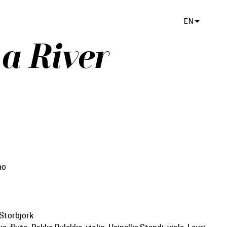
EN
 a River
no
 Storbjörk