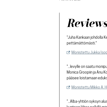
Review
"Juha Kankaan johdolla 
pettämättömästi."
Monistettu Jukka Isop
"...levylle on saatu monip
Monica Groopiin ja Anu K
pääsee loistamaan eduk
Monistettu Mikko A. 
"...Alba-yhtiön syksyn al