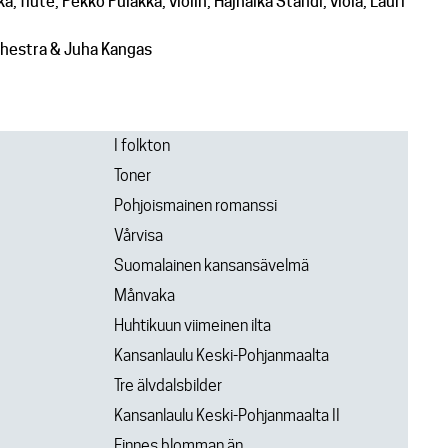
, flute, Pekko Pulakka, violin, Hajnalka Standi, viola, Lauri
hestra & Juha Kangas
I folkton
Toner
Pohjoismainen romanssi
Vårvisa
Suomalainen kansansävelmä
Månvaka
Huhtikuun viimeinen ilta
Kansanlaulu Keski-Pohjanmaalta
Tre älvdalsbilder
Kansanlaulu Keski-Pohjanmaalta II
Finnes blomman än