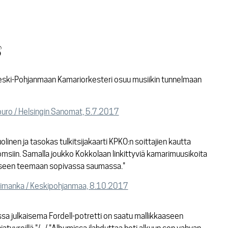
s
Keski-Pohjanmaan Kamariorkesteri osuu musiikin tunnelmaan
uro / Helsingin Sanomat, 5.7.2017
uolinen ja tasokas tulkitsijakaarti KPKO:n soittajien kautta
omsiin. Samalla joukko Kokkolaan linkittyviä kamarimuusikoita
seen teemaan sopivassa saumassa."
Himanka / Keskipohjanmaa, 8.10.2017
ussa julkaisema Fordell-potretti on saatu mallikkaaseen