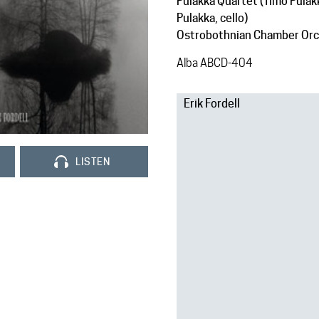
Pulakka Quartet (Timo Pulakka
Pulakka, cello)
Ostrobothnian Chamber Orc
Alba ABCD-404
Erik Fordell
LISTEN