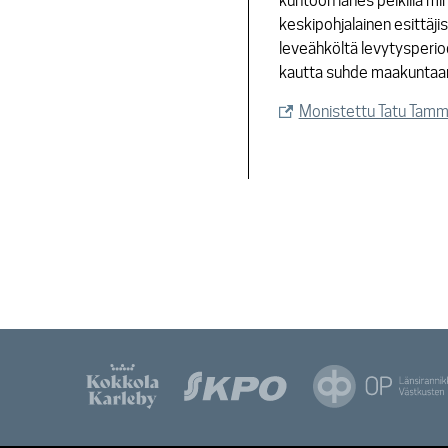
kuntoon lähes pelkillä min
keskipohjalainen esittäjis
leveähköltä levytysperiod
kautta suhde maakuntaan
Monistettu Tatu Tammi