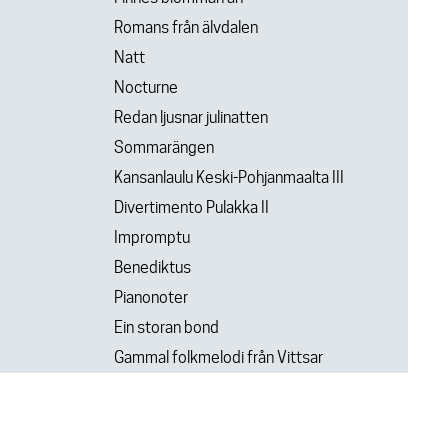
Romans från älvdalen
Natt
Nocturne
Redan ljusnar julinatten
Sommarängen
Kansanlaulu Keski-Pohjanmaalta III
Divertimento Pulakka II
Impromptu
Benediktus
Pianonoter
Ein storan bond
Gammal folkmelodi från Vittsar