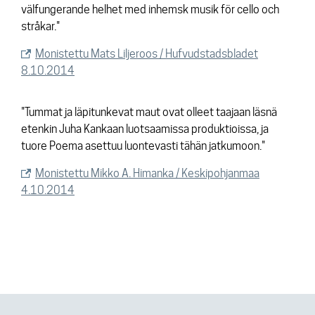
välfungerande helhet med inhemsk musik för cello och
stråkar."
Monistettu Mats Liljeroos / Hufvudstadsbladet
8.10.2014
"Tummat ja läpitunkevat maut ovat olleet taajaan läsnä
etenkin Juha Kankaan luotsaamissa produktioissa, ja
tuore Poema asettuu luontevasti tähän jatkumoon."
Monistettu Mikko A. Himanka / Keskipohjanmaa
4.10.2014