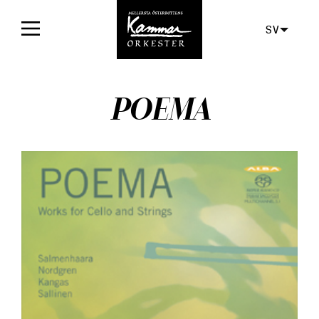
SV
Framsida
POEMA
Konserter
Biljetter
För publiken
Orkestern
Skivor
Aktuellt
Media