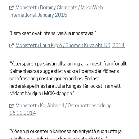
Monistettu Dominy Clements / MusicWeb
International, January 2015
"Esitykset ovat intensiivisiä ja innostavia."
Monistettu Lauri Kilpiö / Suomen Kuvalehti 50, 2014
"Ytterspåren på skivan tilltalar mig allra mest, framför allt
Salmenhaaras suggestivt vackra Poema där Ylönens
cellofrasering nästan gör en andlös. Endast
hederskapellmästare Juha Kangas får lockat fram ett
sådant här djup i MÖK-klangen."
Monistettu Kaj Ahlsved / Österbottens tidning
16.11.2014
"Ylösen ja orkesterin kaihossa on erityistä suoruutta ja
rehellisyyttä, joka jättää kuulijan tunteelle tilaa."