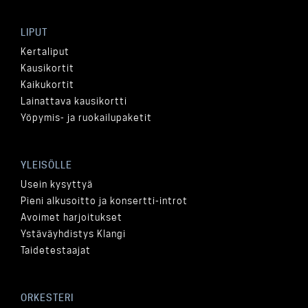
LIPUT
Kertaliput
Kausikortit
Kaikukortit
Lainattava kausikortti
Yöpymis- ja ruokailupaketit
YLEISÖLLE
Usein kysyttyä
Pieni alkusoitto ja konsertti-introt
Avoimet harjoitukset
Ystäväyhdistys Klangi
Taidetestaajat
ORKESTERI