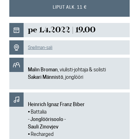
Ajankohtaista
LIPUT ALK. 11 €
Media
pe 1.4.2022 | 19.00
Yhteys
Snellman-sali
Malin Broman
, viulisti-johtaja & solisti
Sakari Männistö
, jonglööri
Heinrich Ignaz Franz Biber
• Battalia
- Jonglöörisoolo -
Sauli Zinovjev
• Recharged