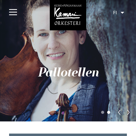
FI
Etusivu
Konsertit
Tulossa
Pallotellen
Menneet
Liput
Yleisölle
Orkesteri
Levyt