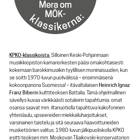
KPKO-klassikoista:
Silloinen Keski-Pohjanmaan
musiikkiopiston kamariorkesteri pääsi omakohtaisesti
kokemaan barokkimusiikin tyylillisen moninaisuuden, kun
se soitti 1970-luvun puolivälissä – ensimmäisenä
kokoonpanona Suomessa! – itävaltalaisen
Heinrich Ignaz
Franz Biberin
kulttiteoksen Battalia. Tämä ohjelmallinen
sävellys kuvaa värikkäästi sotaleirin tapahtumia: omat
osansa saavat mm. iltanuotiolla tapahtuva kakofoninen
yhteislaulu, upseereiden miekkailuharjoitukset,
varsinainen taistelu ja sitä seuraava haavoittuneiden
musketöörien valitus. 1980-luvun jälkipuoliskolla KPKO
esitti teoksen mm. Moskovan Tšaikovski-konservatorion