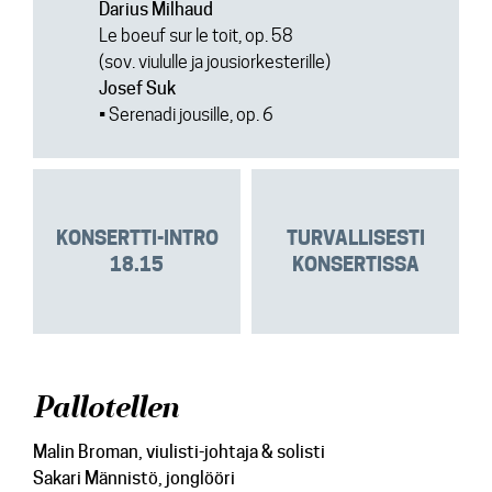
Darius Milhaud
Le boeuf sur le toit, op. 58
(sov. viululle ja jousiorkesterille)
Josef Suk
• Serenadi jousille, op. 6
KONSERTTI-INTRO
TURVALLISESTI
18.15
KONSERTISSA
Pallotellen
Malin Broman
, viulisti-johtaja & solisti
Sakari Männistö
, jonglööri