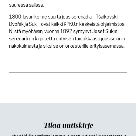
suuressa salissa.
1800-luvun kolme suurta jousiserenadia – Tšaikovski,
Dvořák ja Suk – ovat kaikki KPKO:n keskeistä ohjelmistoa.
Niistä myöhäisin, vuonna 1892 syntynyt
Josef Sukin
serenadi
on kirjoitettu erityisen taidokkaasti jousisoinnin
näkökulmasta ja siksi se on orkesterille erityisasemassa.
Tilaa uutiskirje