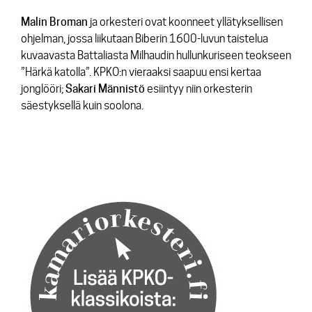
Malin Broman
ja orkesteri ovat koonneet yllätyksellisen
ohjelman, jossa liikutaan Biberin 1600-luvun taistelua
kuvaavasta Battaliasta Milhaudin hullunkuriseen teokseen
”Härkä katolla”. KPKO:n vieraaksi saapuu ensi kertaa
jonglööri;
Sakari Männistö
esiintyy niin orkesterin
säestyksellä kuin soolona.