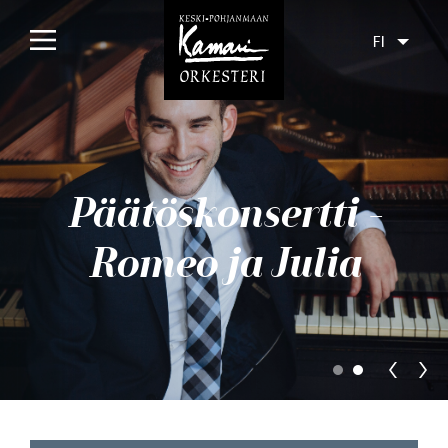
FI
Etusivu
Konsertit
Päätöskonsertti -
Tulossa
Menneet
Romeo ja Julia
Liput
Yleisölle
Orkesteri
Levyt