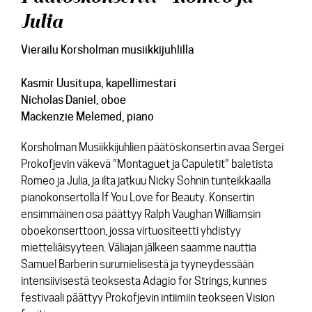
Julia
Vierailu Korsholman musiikkijuhlilla
Kasmir Uusitupa,
kapellimestari
Nicholas Daniel,
oboe
Mackenzie Melemed,
piano
Korsholman
Musiikkijuhlien päätöskonsertin avaa Sergei
Prokofjevin väkevä “Montaguet ja Capuletit” baletista
Romeo ja Julia, ja ilta jatkuu Nicky Sohnin tunteikkaalla
pianokonsertolla If You Love for Beauty. Konsertin
ensimmäinen osa päättyy Ralph Vaughan Williamsin
oboekonserttoon, jossa virtuositeetti yhdistyy
mietteliäisyyteen. Väliajan jälkeen saamme nauttia
Samuel Barberin surumielisestä ja tyyneydessään
intensiivisestä teoksesta Adagio for Strings, kunnes
festivaali päättyy Prokofjevin intiimiin teokseen Vision