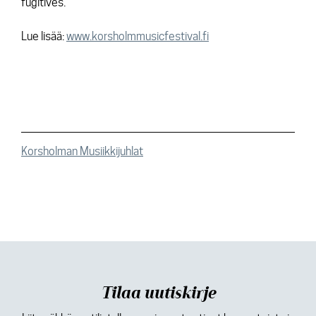
fugitives.
Lue lisää:
www.korsholmmusicfestival.fi
Korsholman Musiikkijuhlat
Tilaa uutiskirje