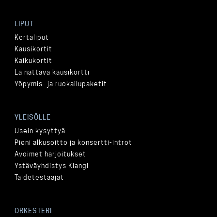
LIPUT
Kertaliput
Kausikortit
Kaikukortit
Lainattava kausikortti
Yöpymis- ja ruokailupaketit
YLEISÖLLE
Usein kysyttyä
Pieni alkusoitto ja konsertti-introt
Avoimet harjoitukset
Ystäväyhdistys Klangi
Taidetestaajat
ORKESTERI