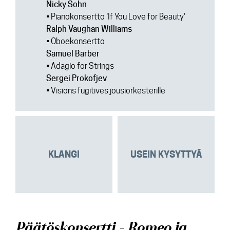
Nicky Sohn
• Pianokonsertto '
If You Love for Beauty'
Ralph Vaughan Williams
• Oboekonsertto
Samuel Barber
• Adagio for Strings
Sergei Prokofjev
•
Visions fugitives jousiorkesterille
KLANGI
USEIN KYSYTTYÄ
Päätöskonsertti - Romeo ja