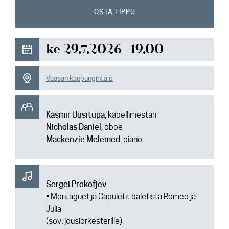
Ajankohtaista
OSTA LIPPU
Media
ke 29.7.2026 | 19.00
Yhteys
Vaasan kaupungintalo
Kasmir Uusitupa
, kapellimestari
Nicholas Daniel
, oboe
Mackenzie Melemed
, piano
Sergei Prokofjev
•
Montaguet ja Capuletit baletista Romeo ja
Julia
(sov. jousiorkesterille)