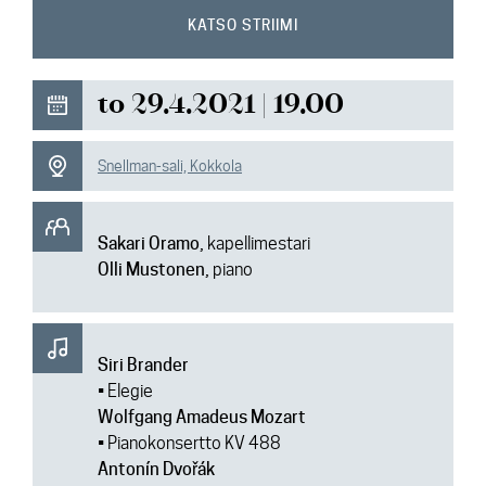
Ajankohtaista
KATSO STRIIMI
Media
to 29.4.2021 | 19.00
Yhteys
Snellman-sali, Kokkola
Sakari Oramo,
kapellimestari
Olli Mustonen,
piano
Siri Brander
• Elegie
Wolfgang Amadeus Mozart
• Pianokonsertto KV 488
Antonín Dvořák