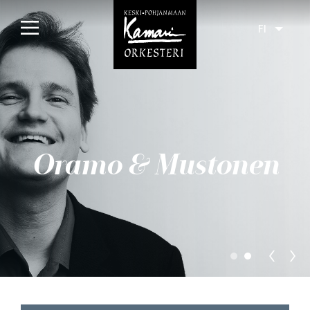
FI
Etusivu
Konsertit
Tulossa
Oramo & Mustonen
Menneet
Liput
Yleisölle
Orkesteri
Levyt