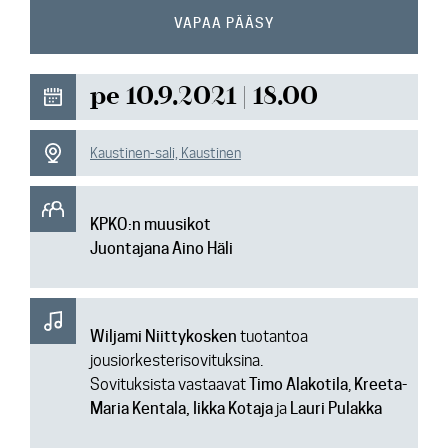
Ajankohtaista
VAPAA PÄÄSY
Media
pe 10.9.2021 | 18.00
Yhteys
Kaustinen-sali, Kaustinen
KPKO:n muusikot
Juontajana Aino Häli
Wiljami Niittykosken
tuotantoa
jousiorkesterisovituksina.
Sovituksista vastaavat
Timo
Alakotila
,
Kreeta-
Maria Kentala, Iikka Kotaja
ja
Lauri Pulakka