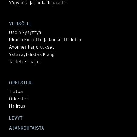
Yöpymis- ja ruokailupaketit
YLEISÖLLE
Usein kysyttyä
Pieni alkusoitto ja konsertti-introt
Avoimet harjoitukset
Ystäväyhdistys Klangi
Taidetestaajat
ORKESTERI
Tietoa
Orkesteri
Hallitus
LEVYT
AJANKOHTAISTA