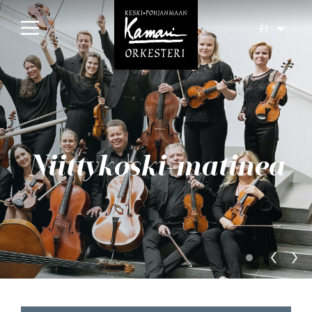
FI
Etusivu
Konsertit
Tulossa
Niittykoski-matinea
Menneet
Liput
Yleisölle
Orkesteri
Levyt