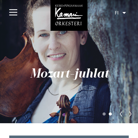
FI
Etusivu
Konsertit
Tulossa
Mozart-juhlat
Menneet
Liput
Yleisölle
Orkesteri
Levyt