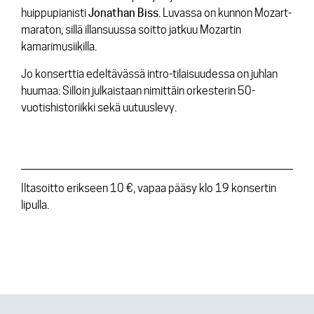
huippupianisti
Jonathan Biss
. Luvassa on kunnon Mozart-
maraton, sillä illansuussa soitto jatkuu Mozartin
kamarimusiikilla.
Jo konserttia edeltävässä intro-tilaisuudessa on juhlan
huumaa: Silloin julkaistaan nimittäin orkesterin 50-
vuotishistoriikki sekä uutuuslevy.
Iltasoitto erikseen 10 €, vapaa pääsy klo 19 konsertin
lipulla.