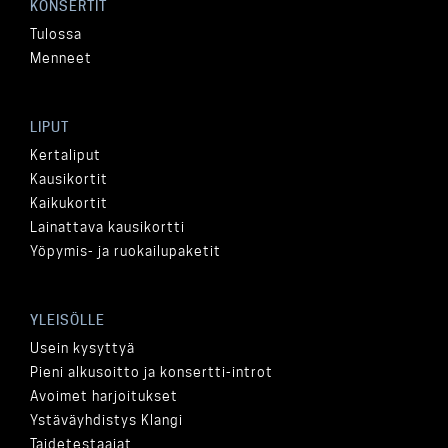
KONSERTIT
Tulossa
Menneet
LIPUT
Kertaliput
Kausikortit
Kaikukortit
Lainattava kausikortti
Yöpymis- ja ruokailupaketit
YLEISÖLLE
Usein kysyttyä
Pieni alkusoitto ja konsertti-introt
Avoimet harjoitukset
Ystäväyhdistys Klangi
Taidetestaajat