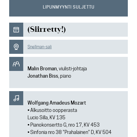
Ajankohtaista
LIPUNMYYNTI SULJETTU
Media
(Siirretty!)
Yhteys
Snellman-sali
Malin Broman
, viulisti-johtaja
Jonathan Biss
, piano
Wolfgang Amadeus Mozart
• Alkusoitto oopperasta
Lucio Silla, KV 135
• Pianokonsertto G, nro 17, KV 453
• Sinfonia nro 38 ”Prahalainen” D, KV 504