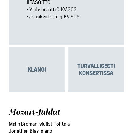
ILTASOITTO
• Viulusonaatti C, KV 303
• Jousikvintetto g, KV 516
TURVALLISESTI
KLANGI
KONSERTISSA
Mozart-juhlat
Malin Broman
, viulisti-johtaja
Jonathan Biss
, piano