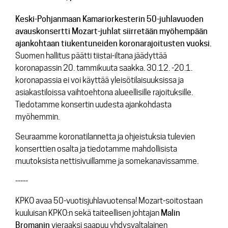
Keski-Pohjanmaan Kamariorkesterin 50-juhlavuoden
avauskonsertti Mozart-juhlat siirretään myöhempään
ajankohtaan tiukentuneiden koronarajoitusten vuoksi.
Suomen hallitus päätti tiistai-iltana jäädyttää
koronapassin 20. tammikuuta saakka. 30.12. -20.1.
koronapassia ei voi käyttää yleisötilaisuuksissa ja
asiakastiloissa vaihtoehtona alueellisille rajoituksille.
Tiedotamme konsertin uudesta ajankohdasta
myöhemmin.
Seuraamme koronatilannetta ja ohjeistuksia tulevien
konserttien osalta ja tiedotamme mahdollisista
muutoksista nettisivuillamme ja somekanavissamme.
-----
KPKO avaa 50-vuotisjuhlavuotensa! Mozart-soitostaan
kuuluisan KPKO:n sekä taiteellisen johtajan
Malin
Bromanin
vieraaksi saapuu yhdysvaltalainen