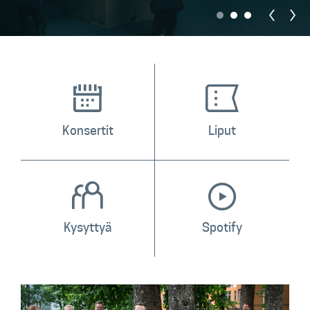
Lehdistötiedotteet
Konserttiarvostelut
Levyarvostelut
Kuvapankki
Yhteys
Konsertit
Liput
Kysyttyä
Spotify