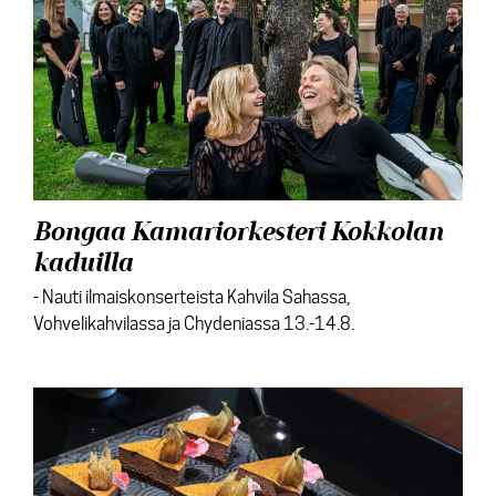
Bongaa Kamariorkesteri Kokkolan
kaduilla
- Nauti ilmaiskonserteista Kahvila Sahassa,
Vohvelikahvilassa ja Chydeniassa 13.-14.8.