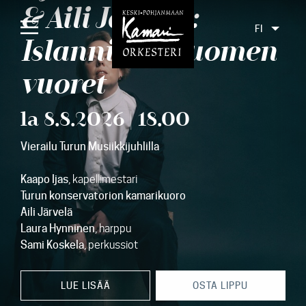
& Aili Järvelä:
FI
Islannin ja Suomen
vuoret
Etusivu
la 8.8.2026 | 18.00
Konsertit
Vierailu Turun Musiikkijuhlilla
Liput
Yleisölle
Kaapo Ijas
, kapellimestari
Turun konservatorion kamarikuoro
Orkesteri
Aili Järvelä
Laura Hynninen
, harppu
Levyt
Sami Koskela
, perkussiot
Ajankohtaista
LUE LISÄÄ
OSTA LIPPU
Media