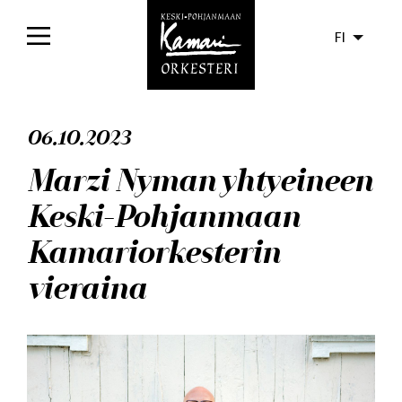
FI
Etusivu
06.10.2023
Konsertit
Marzi Nyman yhtyeineen
Liput
Keski-Pohjanmaan
Yleisölle
Kamariorkesterin
Orkesteri
vieraina
Levyt
Ajankohtaista
Media