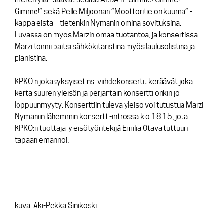
Gimme!”
sekä Pelle Miljoonan
”Moottoritie on kuuma”
-
kappaleista – tietenkin Nymanin omina sovituksina.
Luvassa on myös Marzin omaa tuotantoa, ja konsertissa
Marzi toimii paitsi sähkökitaristina myös laulusolistina ja
pianistina.
KPKO:n jokasyksyiset ns. viihdekonsertit keräävät joka
kerta suuren yleisön ja perjantain konsertti onkin jo
loppuunmyyty. Konserttiin tuleva yleisö voi tutustua Marzi
Nymaniin lähemmin konsertti-introssa klo 18.15, jota
KPKO:n tuottaja-yleisötyöntekijä Emilia Otava tuttuun
tapaan emännöi.
---
kuva: Aki-Pekka Sinikoski