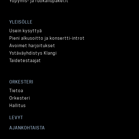
Yöpymis- ja ruokailupaketit
YLEISÖLLE
Usein kysyttyä
Pieni alkusoitto ja konsertti-introt
Avoimet harjoitukset
Ystäväyhdistys Klangi
Taidetestaajat
ORKESTERI
Tietoa
Orkesteri
Hallitus
LEVYT
AJANKOHTAISTA