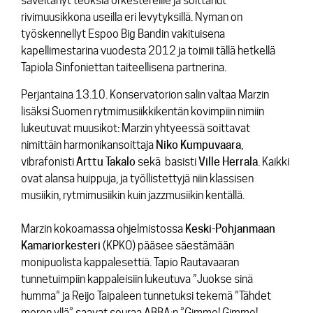
säveltänyt teoksia orkestereille ja soittanut
rivimuusikkona useilla eri levytyksillä. Nyman on
työskennellyt Espoo Big Bandin vakituisena
kapellimestarina vuodesta 2012 ja toimii tällä hetkellä
Tapiola Sinfoniettan taiteellisena partnerina.
Perjantaina 13.10. Konservatorion salin valtaa Marzin
lisäksi Suomen rytmimusiikkikentän kovimpiin nimiin
lukeutuvat muusikot: Marzin yhtyeessä soittavat
nimittäin harmonikansoittaja
Niko
Kumpuvaara
,
vibrafonisti
Arttu
Takalo
sekä basisti
Ville
Herrala
. Kaikki
ovat alansa huippuja, ja työllistettyjä niin klassisen
musiikin, rytmimusiikin kuin jazzmusiikin kentällä.
Marzin kokoamassa ohjelmistossa
Keski-Pohjanmaan
Kamariorkesteri
(KPKO) pääsee säestämään
monipuolista kappalesettiä. Tapio Rautavaaran
tunnetuimpiin kappaleisiin lukeutuva
”Juokse sinä
humma”
ja Reijo Taipaleen tunnetuksi tekemä
”Tähdet
meren yllä”
saavat seuraa ABBA:n ”
Gimme! Gimme!