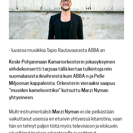
Lehdistötiedotteet
Konserttiarvostelut
Levyarvostelut
Kuvapankki
- luvassa musiikkia Tapio Rautavaarasta ABBA:an
Yhteys
Keski-Pohjanmaan Kamariorkesterin jokasyksyinen
viihdekonsertti tarjoaa tällä kertaa tulkintoja niin
suomalaisista ikivihreistä kuin ABBA:n ja Pelle
Miljoonan kappaleista. Orkesterin vieraaksi saapuu
”musiikin kameleontiksi” kutsuttu Marzi Nyman
yhtyeineen.
Multi-instrumentalisti
Marzi
Nyman
ei ole pelkästään
vaikuttanut useissa eri eturivin yhtyeissä kitaristina, vaan
hän on tehnyt paljon töitä myös televisioon ja elokuviin,