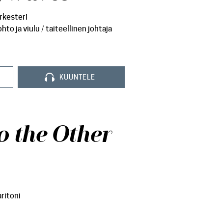
rkesteri
to ja viulu / taiteellinen johtaja
KUUNTELE
to the Other
aritoni