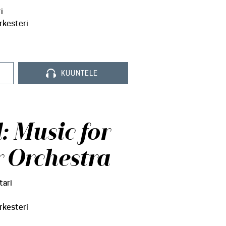
i
rkesteri
KUUNTELE
: Music for
 Orchestra
tari
rkesteri