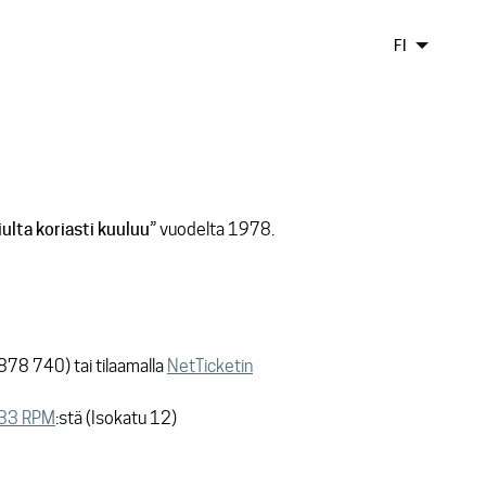
FI
iulta koriasti kuuluu”
vuodelta 1978.
 878 740) tai tilaamalla
NetTicketin
 33 RPM
:stä (Isokatu 12)