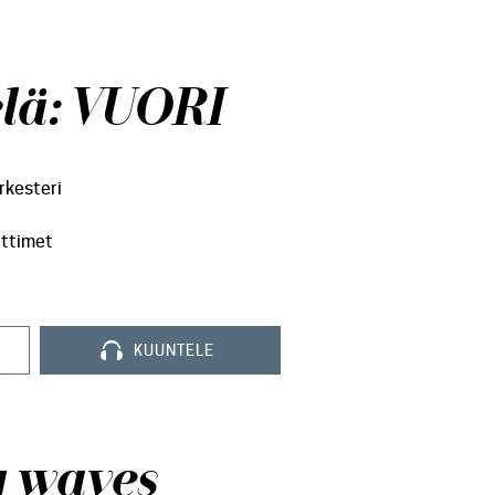
elä: VUORI
rkesteri
ittimet
KUUNTELE
 waves