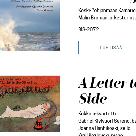
Keski-Pohjanmaan Kamario
Malin Broman, orkesterin joh
BIS-2072
LUE LISÄÄ
A Letter 
Side
Kokkola-kvartetti
Gabriel Kivivuori Sereno, b
Joanna Hanhikoski, sello
Kirill Kozlovski, piano