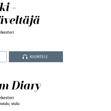
ki -
veltäjä
rkesteri
KUUNTELE
m Diary
rkesteri
viulu, viulu