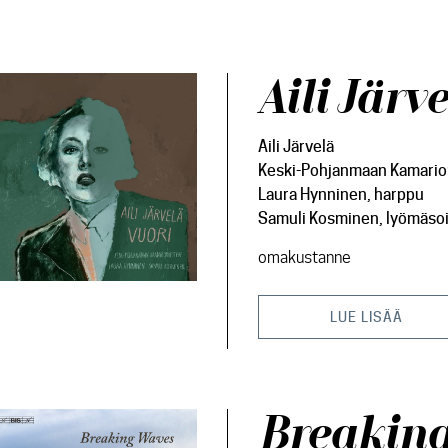
Aili Järv
Aili Järvelä
Keski-Pohjanmaan Kamario
Laura Hynninen, harppu
Samuli Kosminen, lyömäso
omakustanne
LUE LISÄÄ
Breaking