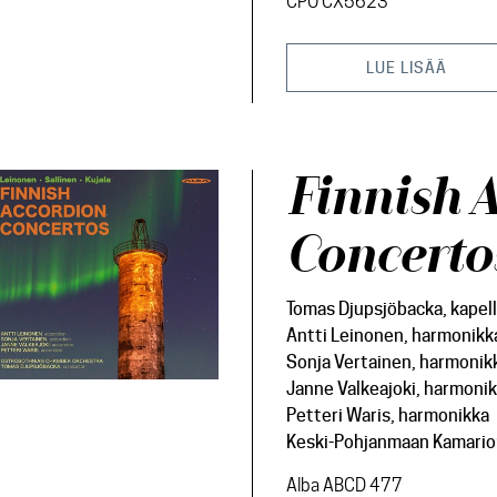
CPO CX5623
LUE LISÄÄ
Finnish 
Concerto
Tomas Djupsjöbacka, kapel
Antti Leinonen, harmonikk
Sonja Vertainen, harmonik
Janne Valkeajoki, harmoni
Petteri Waris, harmonikka
Keski-Pohjanmaan Kamario
Alba ABCD 477