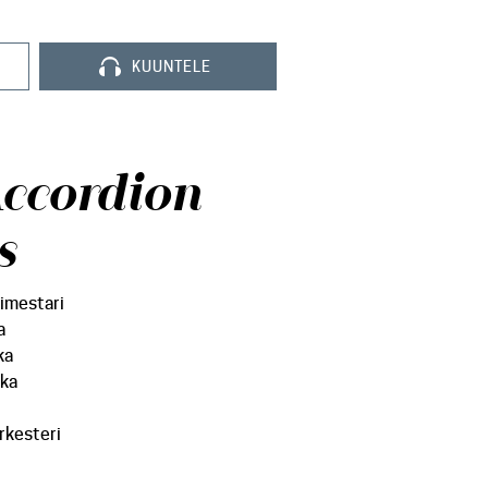
KUUNTELE
Accordion
s
limestari
a
ka
kka
rkesteri