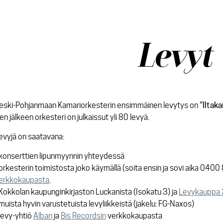
Levyt
eski-Pohjanmaan Kamariorkesterin ensimmäinen levytys on
”Iltaka
en jälkeen orkesteri on julkaissut yli 80 levyä.
evyjä on saatavana:
 konserttien lipunmyynnin yhteydessä
 orkesterin toimistosta joko käymällä (soita ensin ja sovi aika 0400
erkkokaupasta
.
 Kokkolan kaupunginkirjaston Luckanista (Isokatu 3) ja
Levykauppa
 muista hyvin varustetuista levyliikkeistä (jakelu: FG-Naxos)
 levy-yhtiö
Alban
ja
Bis Recordsin
verkkokaupasta