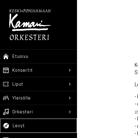
Etusivu
K
Konsertit
S
Liput
L
-
Yleisölle
-
v
Orkesteri
-
Levyt
-
-