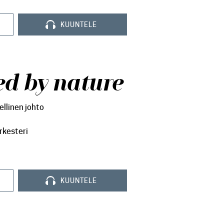
KUUNTELE
d by nature
ellinen johto
rkesteri
KUUNTELE