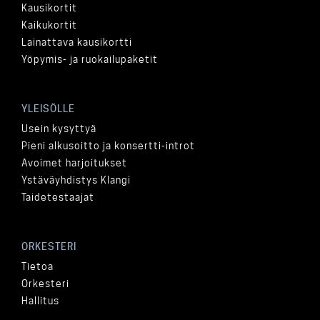
Kausikortit
Kaikukortit
Lainattava kausikortti
Yöpymis- ja ruokailupaketit
YLEISÖLLE
Usein kysyttyä
Pieni alkusoitto ja konsertti-introt
Avoimet harjoitukset
Ystäväyhdistys Klangi
Taidetestaajat
ORKESTERI
Tietoa
Orkesteri
Hallitus