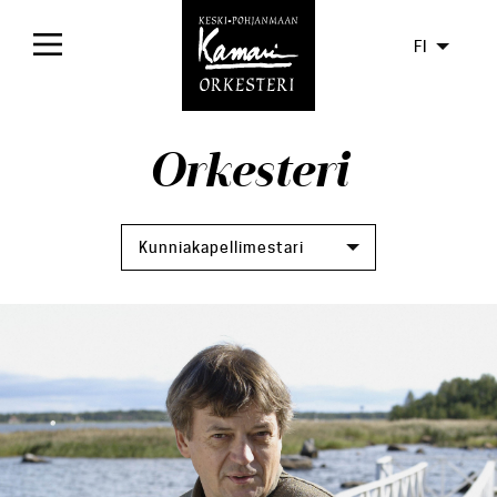
FI
Etusivu
Orkesteri
Konsertit
Liput
Kunniakapellimestari
Yleisölle
Orkesteri
Tietoa
Orkesteri
Hallitus