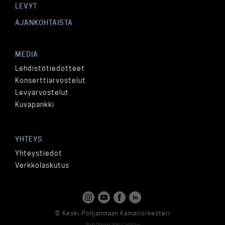
LEVYT
AJANKOHTAISTA
MEDIA
Lehdistötiedotteet
Konserttiarvostelut
Levyarvostelut
Kuvapankki
YHTEYS
Yhteystiedot
Verkkolaskutus
© Keski-Pohjanmaan Kamariorkesteri
Web Design: Niku Creative