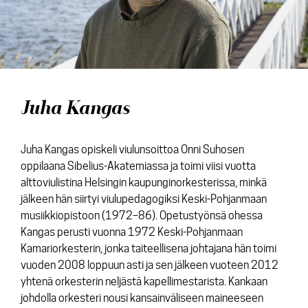
Levyt
Ajankohtaista
Media
Yhteys
Juha Kangas
Juha Kangas opiskeli viulunsoittoa Onni Suhosen
oppilaana Sibelius-Akatemiassa ja toimi viisi vuotta
alttoviulistina Helsingin kaupunginorkesterissa, minkä
jälkeen hän siirtyi viulupedagogiksi Keski-Pohjanmaan
musiikkiopistoon (1972–86). Opetustyönsä ohessa
Kangas perusti vuonna 1972 Keski-Pohjanmaan
Kamariorkesterin, jonka taiteellisena johtajana hän toimi
vuoden 2008 loppuun asti ja sen jälkeen vuoteen 2012
yhtenä orkesterin neljästä kapellimestarista. Kankaan
johdolla orkesteri nousi kansainväliseen maineeseen