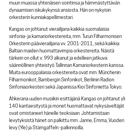
muun muassa yhtenäisen sointinsa ja hämmästyttävän
dynaamisen iskukykynsä ansiosta. Hän on nykyisin
orkesterin kunniakapellimestari.
Kangas on johtanut vierailijana kaikkia suomalaisia
sinfonia- ja kamariorkestereita, mm. Turun Filharmonisen
Orkesterin päävierailijana vv. 2001-2011, sekä kaikkia
Baltian maiden huomattavimpia orkestereita. Näistä
tärkein on ollut v. 993 alkanut ja edelleen jatkuva
säännöllinen yhteistyö Tallinnan Kamariorkesterin kanssa.
Muita eurooppalaisia orkestereita ovat mm. Münchenin
Filharmonikot, Bambergin Sinfonikot, Berliinin Radion
Sinfoniaorkesteri sekä Japanissa Kioi Sinfonietta Tokyo.
Ahkerana uuden musiikin esittäjänä Kangas on johtanut yli
140 kantaesitystä ja monet huomattavat nykysäveltäjät
ovat omistaneet hänelle teoksiaan. Johtamistaan
levytyksistä hänet on palkittu mm. Janne, Emma, Vuoden
levy (Yle) ja Stämgaffeln -palkinnoilla.