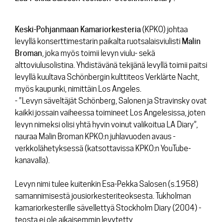
Keski-Pohjanmaan Kamariorkesteria
(KPKO) johtaa
levyllä konserttimestarin paikalta ruotsalaisviulisti
Malin
Broman
, joka myös toimii levyn viulu- sekä
alttoviulusolistina. Yhdistävänä tekijänä levyllä toimii paitsi
levyllä kuultava Schönbergin kulttiteos Verklärte Nacht,
myös kaupunki, nimittäin Los Angeles.
- ”Levyn säveltäjät Schönberg, Salonen ja Stravinsky ovat
kaikki jossain vaiheessa toimineet Los Angelesissa, joten
levyn nimeksi olisi yhtä hyvin voinut valikoitua LA Diary”,
nauraa Malin Broman KPKO:n juhlavuoden avaus -
verkkolähetyksessä (katsottavissa KPKO:n YouTube-
kanavalla).
Levyn nimi tulee kuitenkin Esa-Pekka Salosen (s.1958)
samannimisestä jousiorkesteriteoksesta
.
Tukholman
kamariorkesterille sävellettyä
Stockholm Diary
(2004) -
teosta ei ole aikaisemmin levytetty.