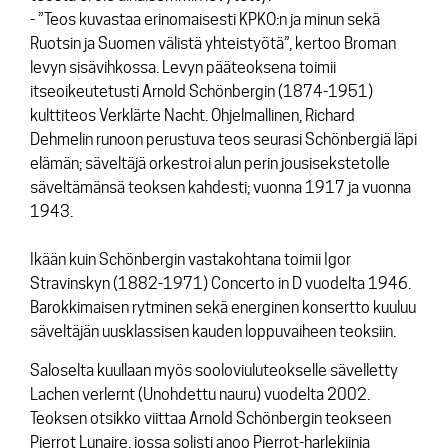
- ”Teos kuvastaa erinomaisesti KPKO:n ja minun sekä
Ruotsin ja Suomen välistä yhteistyötä”, kertoo Broman
levyn sisävihkossa. Levyn pääteoksena toimii
itseoikeutetusti Arnold Schönbergin (1874-1951)
kulttiteos Verklärte Nacht. Ohjelmallinen, Richard
Dehmelin runoon perustuva teos seurasi Schönbergiä läpi
elämän; säveltäjä orkestroi alun perin jousisekstetolle
säveltämänsä teoksen kahdesti; vuonna 1917 ja vuonna
1943.
Ikään kuin Schönbergin vastakohtana toimii Igor
Stravinskyn (1882-1971)
Concerto in D
vuodelta 1946.
Barokkimaisen rytminen sekä energinen konsertto kuuluu
säveltäjän uusklassisen kauden loppuvaiheen teoksiin.
Saloselta kuullaan myös sooloviuluteokselle sävelletty
Lachen verlernt
(Unohdettu nauru) vuodelta 2002.
Teoksen otsikko viittaa Arnold Schönbergin teokseen
Pierrot Lunaire, jossa solisti anoo Pierrot-harlekiinia