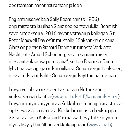
opettamaan hänet nauramaan jälleen.
Englantilaissäveltäjä Sally Beamishin (s.1956)
ohjelmistosta kuullaan
Glanz sooloalttoviululle.
Beamish
sävelsi teoksen v. 2016 hyvän ystävän ja kollegan, Sir
Peter Maxwell Davies’in muistolle. ”Saksankielen sana
Glanz on peräisin Richard Dehmelin runosta Verklärte
Nacht, jota Arnold Schönberg käytti samannimisen
mestariteoksensa perustana”, kertoo Beamish. Tämä
lyhyt passacagliga on kuin vilkaisu Schönbergin teokseen,
missä tutkitaan kahta Schönbergin käyttämää teemaa.
Levyä voi tilata orkesterilta suoraan Netticketin
verkkokaupan kautta (
www.netticket.fi/kamariorkesteri
).
Levyä on myös myynnissä Kokkolan kaupunginkirjastossa
sijatsevassa Luckanissa, Kokkolan omassa Levkauppa
33:sessa sekä Kokkolan Prismassa. Levy tulee myyntiin
myös levy-yhtiö Alban verkkokauppaan (
www.alba.fi
)