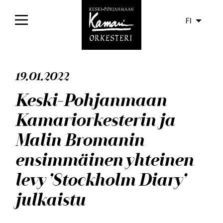
FI
Etusivu
19.01.2022
Konsertit
Keski-Pohjanmaan
Liput
Kamariorkesterin ja
Yleisölle
Malin Bromanin
Orkesteri
ensimmäinen yhteinen
levy ’Stockholm Diary’
Levyt
julkaistu
Ajankohtaista
Media