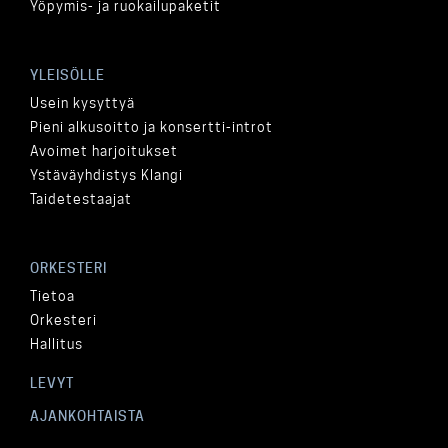
Yöpymis- ja ruokailupaketit
YLEISÖLLE
Usein kysyttyä
Pieni alkusoitto ja konsertti-introt
Avoimet harjoitukset
Ystäväyhdistys Klangi
Taidetestaajat
ORKESTERI
Tietoa
Orkesteri
Hallitus
LEVYT
AJANKOHTAISTA