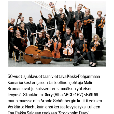
Lehdistötiedotteet
Konserttiarvostelut
Levyarvostelut
Kuvapankki
Yhteys
50-vuotisjuhlavuottaan viettävä Keski-Pohjanmaan
Kamariorkesteri ja sen taiteellinen johtaja Malin
Broman ovat julkaisseet ensimmäisen yhteisen
levynsä
.
Stockholm Diary (Alba ABCD 467) sisältää
muun muassa niin Arnold Schönbergin kulttiteoksen
Verklärte Nacht kuin ensi kertaa levytetyksi tulleen
Esa-Pekka Salosen teoksen ’Stockholm Diary’.