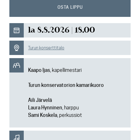
Ajankohtaista
OSTA LIPPU
Media
la 8.8.2026 | 18.00
Yhteys
Turun konserttitalo
Kaapo Ijas
, kapellimestari
Turun konservatorion kamarikuoro
Aili Järvelä
Laura Hynninen
, harppu
Sami Koskela
, perkussiot