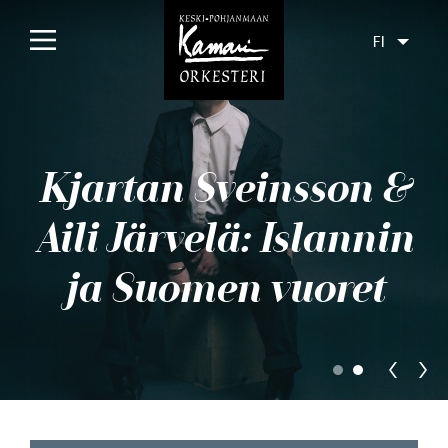
FI
Etusivu
Konsertit
Kjartan Sveinsson &
Tulossa
Aili Järvelä: Islannin
Menneet
ja Suomen vuoret
Liput
Yleisölle
Orkesteri
Levyt