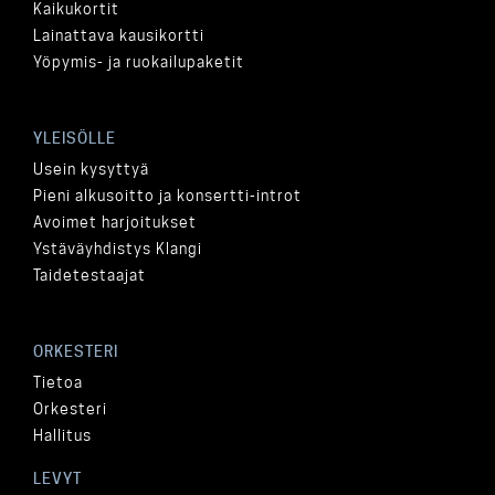
Kaikukortit
Lainattava kausikortti
Yöpymis- ja ruokailupaketit
YLEISÖLLE
Usein kysyttyä
Pieni alkusoitto ja konsertti-introt
Avoimet harjoitukset
Ystäväyhdistys Klangi
Taidetestaajat
ORKESTERI
Tietoa
Orkesteri
Hallitus
LEVYT