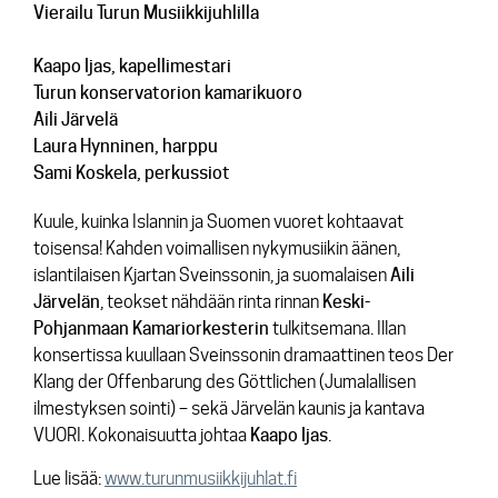
Vierailu Turun Musiikkijuhlilla
Kaapo Ijas
, kapellimestari
Turun konservatorion kamarikuoro
Aili Järvelä
Laura Hynninen
, harppu
Sami Koskela
, perkussiot
Kuule, kuinka Islannin ja Suomen vuoret kohtaavat
toisensa! Kahden voimallisen nykymusiikin äänen,
islantilaisen
Kjartan Sveinssonin
, ja suomalaisen
Aili
Järvelän
, teokset nähdään rinta rinnan
Keski-
Pohjanmaan Kamariorkesterin
tulkitsemana. Illan
konsertissa kuullaan Sveinssonin dramaattinen teos
Der
Klang der Offenbarung des Göttlichen
(Jumalallisen
ilmestyksen sointi) – sekä Järvelän kaunis ja kantava
VUORI
. Kokonaisuutta johtaa
Kaapo Ijas
.
Lue lisää:
www.turunmusiikkijuhlat.fi