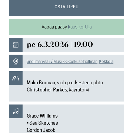
Ajankohtaista
OSTA LIPPU
Media
Vapaa pääsy
kausikortilla
Yhteys
pe 6.3.2026 | 19.00
Snellman-sali / Musiikkikeskus Snellman, Kokkola
Malin Broman
, viulu ja orkesterin johto
Christopher Parkes
, käyrätorvi
Grace Williams
• Sea Sketches
Gordon Jacob