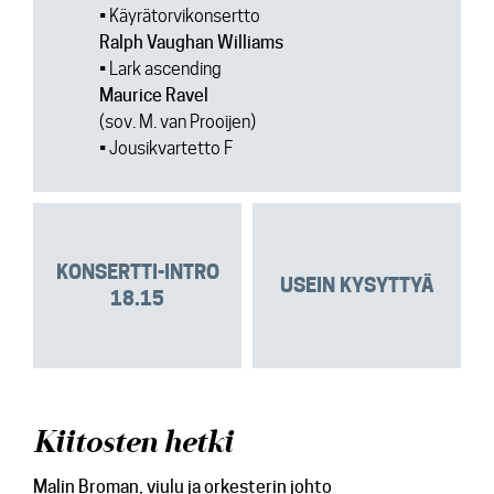
• Käyrätorvikonsertto
Ralph Vaughan Williams
• Lark ascending
Maurice Ravel
(sov. M. van Prooijen)
• Jousikvartetto F
KONSERTTI-INTRO
USEIN KYSYTTYÄ
18.15
Kiitosten hetki
Malin Broman
, viulu ja orkesterin johto