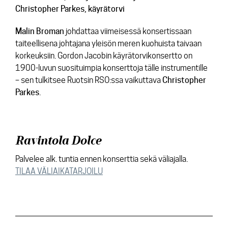
Christopher Parkes
, käyrätorvi
Malin Broman
johdattaa viimeisessä konsertissaan
taiteellisena johtajana yleisön meren kuohuista taivaan
korkeuksiin. Gordon Jacobin käyrätorvikonsertto on
1900-luvun suosituimpia konserttoja tälle instrumentille
– sen tulkitsee Ruotsin RSO:ssa vaikuttava
Christopher
Parkes
.
Ravintola Dolce
Palvelee alk. tuntia ennen konserttia sekä väliajalla.
TILAA VÄLIAIKATARJOILU