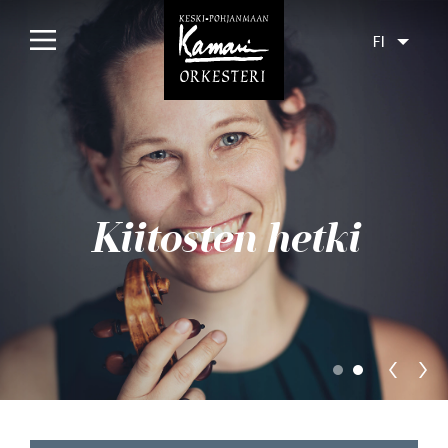
FI
Etusivu
Konsertit
Tulossa
Kiitosten hetki
Menneet
Liput
Yleisölle
Orkesteri
Levyt