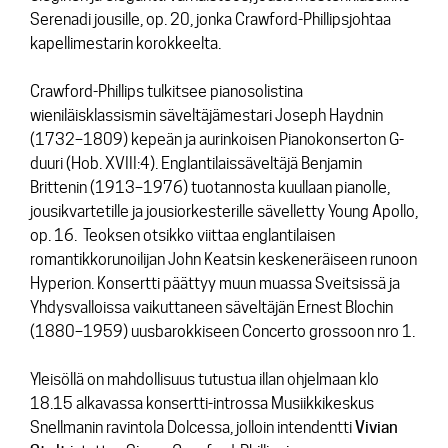
Serenadi jousille, op. 20,
jonka Crawford-Phillipsjohtaa
kapellimestarin korokkeelta.
Crawford-Phillips tulkitsee pianosolistina
wieniläisklassismin säveltäjämestari Joseph Haydnin
(1732–1809) kepeän ja aurinkoisen
Pianokonserton G-
duuri (
Hob. XVIII:4)
. Englantilaissäveltäjä Benjamin
Brittenin (1913–1976) tuotannosta kuullaan pianolle,
jousikvartetille ja jousiorkesterille sävelletty
Young Apollo,
op. 16
. Teoksen otsikko viittaa englantilaisen
romantikkorunoilijan John Keatsin keskeneräiseen runoon
Hyperion. Konsertti päättyy muun muassa Sveitsissä ja
Yhdysvalloissa vaikuttaneen säveltäjän Ernest Blochin
(1880–1959) uusbarokkiseen
Concerto grossoon nro 1
.
Yleisöllä on mahdollisuus tutustua illan ohjelmaan klo
18.15 alkavassa konsertti-introssa Musiikkikeskus
Snellmanin ravintola Dolcessa, jolloin intendentti
Vivian