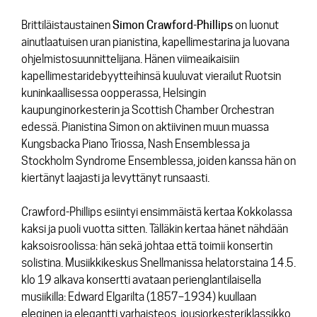
Brittiläistaustainen
Simon Crawford-Phillips
on luonut
ainutlaatuisen uran pianistina, kapellimestarina ja luovana
ohjelmistosuunnittelijana. Hänen viimeaikaisiin
kapellimestaridebyytteihinsä kuuluvat vierailut Ruotsin
kuninkaallisessa oopperassa, Helsingin
kaupunginorkesterin ja Scottish Chamber Orchestran
edessä. Pianistina Simon on aktiivinen muun muassa
Kungsbacka Piano Triossa, Nash Ensemblessa ja
Stockholm Syndrome Ensemblessa, joiden kanssa hän on
kiertänyt laajasti ja levyttänyt runsaasti.
Crawford-Phillips esiintyi ensimmäistä kertaa Kokkolassa
kaksi ja puoli vuotta sitten. Tälläkin kertaa hänet nähdään
kaksoisroolissa: hän sekä johtaa että toimii konsertin
solistina. Musiikkikeskus Snellmanissa helatorstaina 14.5.
klo 19 alkava konsertti avataan perienglantilaisella
musiikilla: Edward Elgarilta (1857–1934) kuullaan
eleginen ja elegantti varhaisteos, jousiorkesteriklassikko