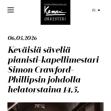
FI
Etusivu
06.05.2026
Konsertit
Keväisiä säveliä
Liput
pianisti-kapellimestari
Yleisölle
Simon Crawford-
Orkesteri
Phillipsin johdolla
helatorstaina 14.5.
Levyt
Ajankohtaista
Media