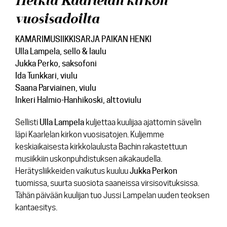
Hetkiä Kaarlelan kirkon
vuosisadoilta
KAMARIMUSIIKKISARJA PAIKAN HENKI
Ulla Lampela
, sello & laulu
Jukka Perko
, saksofoni
Ida Tunkkari
, viulu
Saana Parviainen
, viulu
Inkeri Halmio-Hanhikoski
, alttoviulu
Sellisti
Ulla Lampela
kuljettaa kuulijaa ajattomin sävelin
läpi Kaarlelan kirkon vuosisatojen. Kuljemme
keskiaikaisesta kirkkolaulusta Bachin rakastettuun
musiikkiin uskonpuhdistuksen aikakaudella.
Herätysliikkeiden vaikutus kuuluu
Jukka Perkon
tuomissa, suurta suosiota saaneissa virsisovituksissa.
Tähän päivään kuulijan tuo Jussi Lampelan uuden teoksen
kantaesitys.