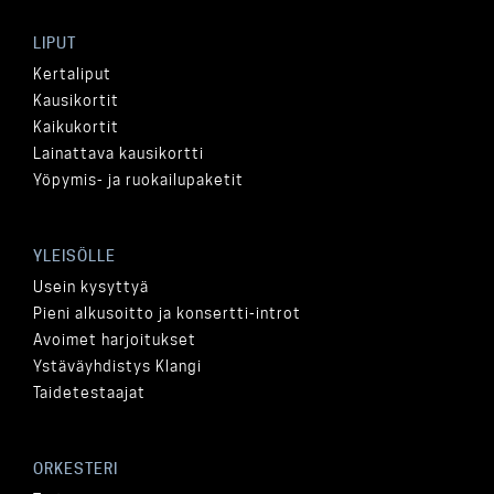
LIPUT
Kertaliput
Kausikortit
Kaikukortit
Lainattava kausikortti
Yöpymis- ja ruokailupaketit
YLEISÖLLE
Usein kysyttyä
Pieni alkusoitto ja konsertti-introt
Avoimet harjoitukset
Ystäväyhdistys Klangi
Taidetestaajat
ORKESTERI