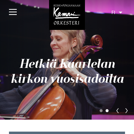
FI
Etusivu
Konsertit
Hetkiä Kaarlelan
Tulossa
Menneet
kirkon vuosisadoilta
Liput
Yleisölle
Orkesteri
Levyt