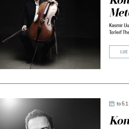
Koh
Met
Kasmir Uu
Torleif T
LUE
to 5.
Kon