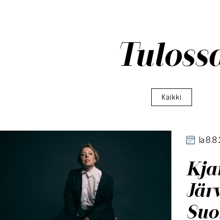
Tuloss
Kaikki
la 8.8
Kjar
Järv
Suo