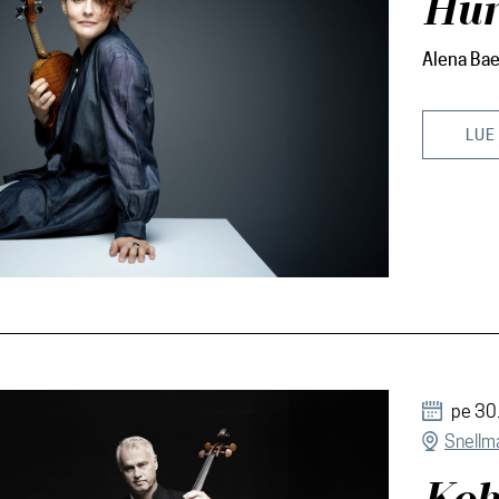
Hur
Alena Ba
LUE
pe 30
Snellma