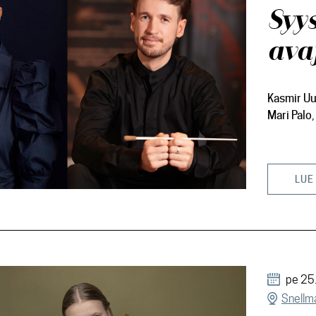
Syy
ava
Kasmir Uu
Mari Palo
LUE
pe 25
Snellma