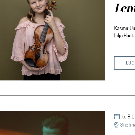
Len
Kasmir Uu
Lilja Haat
LUE
to 8.
Snellma