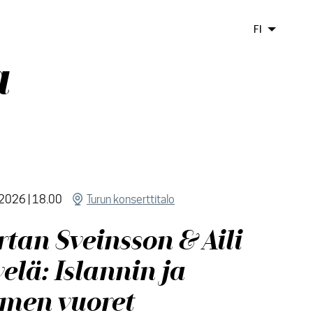
FI
a
.2026 | 18.00
Turun konserttitalo
tan Sveinsson & Aili
elä: Islannin ja
men vuoret