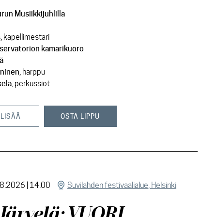
urun Musiikkijuhlilla
s
, kapellimestari
servatorion kamarikuoro
lä
nninen
, harppu
kela
, perkussiot
 LISÄÄ
OSTA LIPPU
.8.2026 | 14.00
Suvilahden festivaalialue, Helsinki
 Järvelä: VUORI