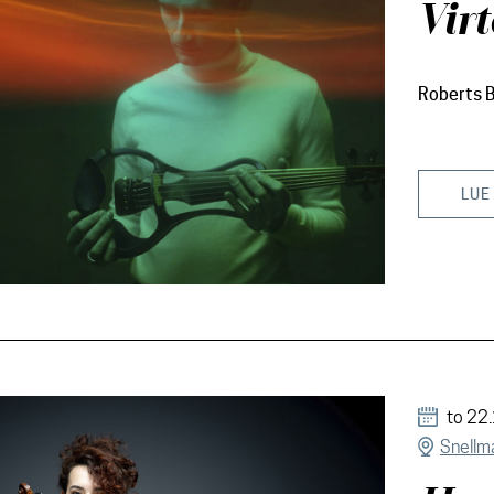
Vir
Roberts 
LUE
to 22
Snellma