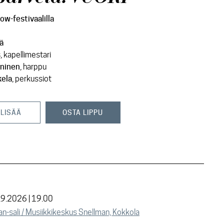
low-festivaalilla
lä
s
, kapellimestari
nninen
, harppu
kela
, perkussiot
 LISÄÄ
OSTA LIPPU
.9.2026 | 19.00
n-sali / Musiikkikeskus Snellman, Kokkola