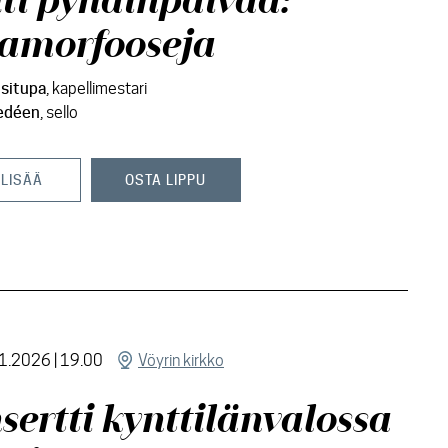
ti pyhäinpäivää:
amorfooseja
situpa
, kapellimestari
hedéen
, sello
 LISÄÄ
OSTA LIPPU
11.2026 | 19.00
Vöyrin kirkko
sertti kynttilänvalossa