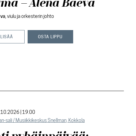
ma – Alena Baeva
eva
, viulu ja orkesterin johto
 LISÄÄ
OSTA LIPPU
.10.2026 | 19.00
n-sali / Musiikkikeskus Snellman, Kokkola