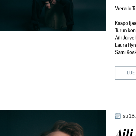
Vierailu T
Kaapo Ija
Turun kon
Aili Järve
Laura Hy
Sami Kos
LUE
su 16
Aili