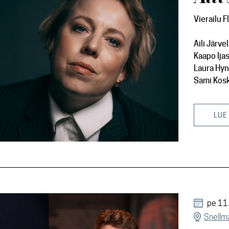
Vierailu F
Aili Järve
Kaapo Ija
Laura Hy
Sami Kos
LUE
pe 11
Snellma