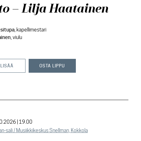
to – Lilja Haatainen
situpa
, kapellimestari
ainen
, viulu
 LISÄÄ
OSTA LIPPU
10.2026 | 19.00
n-sali / Musiikkikeskus Snellman, Kokkola