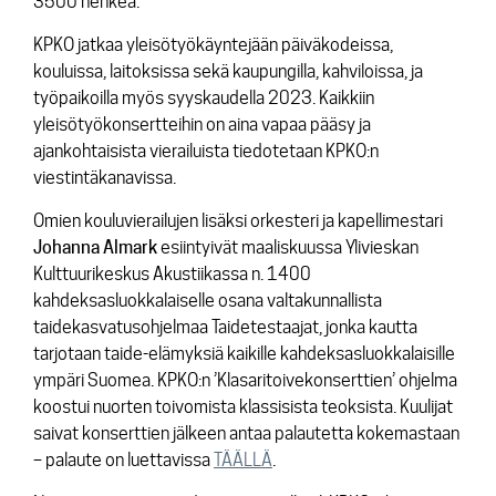
3500 henkeä.
KPKO jatkaa yleisötyökäyntejään päiväkodeissa,
kouluissa, laitoksissa sekä kaupungilla, kahviloissa, ja
työpaikoilla myös syyskaudella 2023. Kaikkiin
yleisötyökonsertteihin on aina vapaa pääsy ja
ajankohtaisista vierailuista tiedotetaan KPKO:n
viestintäkanavissa.
Omien kouluvierailujen lisäksi orkesteri ja kapellimestari
Johanna
Almark
esiintyivät maaliskuussa Ylivieskan
Kulttuurikeskus Akustiikassa n. 1400
kahdeksasluokkalaiselle osana valtakunnallista
taidekasvatusohjelmaa Taidetestaajat, jonka kautta
tarjotaan taide-elämyksiä kaikille kahdeksasluokkalaisille
ympäri Suomea. KPKO:n ’Klasaritoivekonserttien’ ohjelma
koostui nuorten toivomista klassisista teoksista. Kuulijat
saivat konserttien jälkeen antaa palautetta kokemastaan
– palaute on luettavissa
TÄÄLLÄ
.