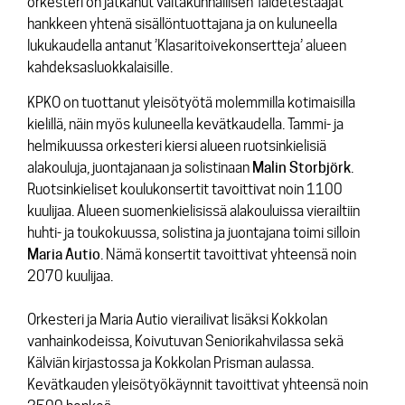
orkesteri on jatkanut valtakunnallisen Taidetestaajat
hankkeen yhtenä sisällöntuottajana ja on kuluneella
lukukaudella antanut ’Klasaritoivekonsertteja’ alueen
kahdeksasluokkalaisille.
KPKO on tuottanut yleisötyötä molemmilla kotimaisilla
kielillä, näin myös kuluneella kevätkaudella. Tammi- ja
helmikuussa orkesteri kiersi alueen ruotsinkielisiä
alakouluja, juontajanaan ja solistinaan
Malin
Storbjörk
.
Ruotsinkieliset koulukonsertit tavoittivat noin 1100
kuulijaa. Alueen suomenkielisissä alakouluissa vierailtiin
huhti- ja toukokuussa, solistina ja juontajana toimi silloin
Maria
Autio
. Nämä konsertit tavoittivat yhteensä noin
2070 kuulijaa.
Orkesteri ja Maria Autio vierailivat lisäksi Kokkolan
vanhainkodeissa, Koivutuvan Seniorikahvilassa sekä
Kälviän kirjastossa ja Kokkolan Prisman aulassa.
Kevätkauden yleisötyökäynnit tavoittivat yhteensä noin