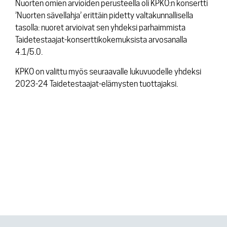
Nuorten omien arvioiden perusteella oli KPKO:n konsertti
’Nuorten sävellahja’ erittäin pidetty valtakunnallisella
tasolla: nuoret arvioivat sen yhdeksi parhaimmista
Taidetestaajat-konserttikokemuksista arvosanalla
4.1/5.0.
KPKO on valittu myös seuraavalle lukuvuodelle yhdeksi
2023-24 Taidetestaajat-elämysten tuottajaksi.