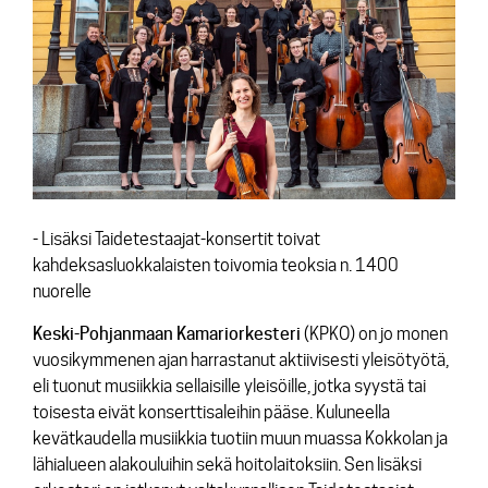
Lehdistötiedotteet
Konserttiarvostelut
Levyarvostelut
Kuvapankki
Yhteys
- Lisäksi Taidetestaajat-konsertit toivat
kahdeksasluokkalaisten toivomia teoksia n. 1400
nuorelle
Keski-Pohjanmaan Kamariorkesteri
(KPKO) on jo monen
vuosikymmenen ajan harrastanut aktiivisesti yleisötyötä,
eli tuonut musiikkia sellaisille yleisöille, jotka syystä tai
toisesta eivät konserttisaleihin pääse. Kuluneella
kevätkaudella musiikkia tuotiin muun muassa Kokkolan ja
lähialueen alakouluihin sekä hoitolaitoksiin. Sen lisäksi