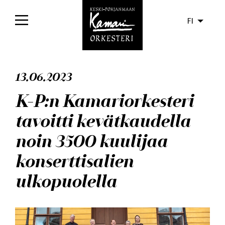
FI
Etusivu
13.06.2023
Konsertit
K-P:n Kamariorkesteri
Liput
tavoitti kevätkaudella
Yleisölle
noin 3500 kuulijaa
Orkesteri
konserttisalien
ulkopuolella
Levyt
Ajankohtaista
Media