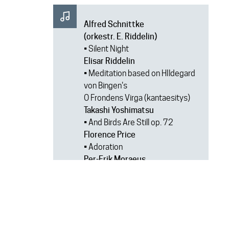
Alfred Schnittke
(orkestr. E. Riddelin)
• Silent Night
Elisar Riddelin
• Meditation based on HIldegard
von Bingen's
O Frondens Virga (kantaesitys)
Takashi Yoshimatsu
• And Birds Are Still op. 72
Florence Price
• Adoration
Per-Erik Moraeus
(sov. L. & A. Pulakka)
• Koppången
Samuel Coleridge-Taylor
• Valssi teoksesta Neljä
novellettia, op. 52