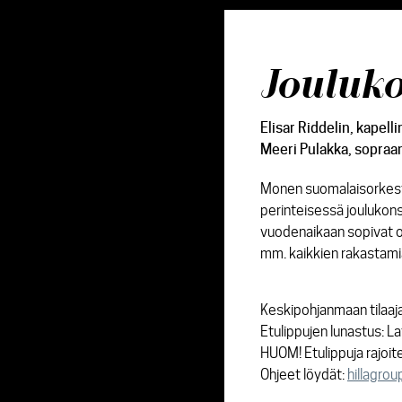
Jouluko
Elisar Riddelin
, kapell
Meeri Pulakka
, sopraa
Monen suomalaisorkester
perinteisessä joulukons
vuodenaikaan sopivat o
mm. kaikkien rakastamia
Keskipohjanmaan tila
Etulippujen lunastus: L
HUOM! Etulippuja rajoite
Ohjeet löydät:
hillagrou