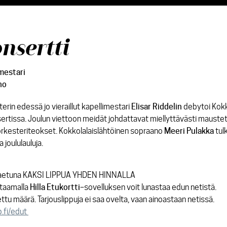
nsertti
imestari
no
in edessä jo vieraillut kapellimestari
Elisar Riddelin
debytoi Kok
ertissa. Joulun viettoon meidät johdattavat miellyttävästi mauste
rkesteriteokset. Kokkolalaislähtöinen sopraano
Meeri Pulakka
tul
 joululauluja.
ajaetuna KAKSI LIPPUA YHDEN HINNALLA
ataamalla
Hilla Etukortti
–sovelluksen voit lunastaa edun netistä.
ttu määrä. Tarjouslippuja ei saa ovelta, vaan ainoastaan netissä.
p.fi/edut