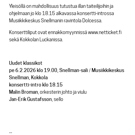
Yleisöllä on mahdollisuus tutustua illan taiteilijoihin ja
ohjelmaan jo klo 18.15 alkavassa konsertti-introssa
Musiikkikeskus Snellmanin ravintola Dolcessa.
Konserttiliput ovat ennakkomyynnissä www.netticket.fi
sekä Kokkolan Luckanissa.
Uudet klassikot
pe 6.2.2026 klo 19.00, Snellman-sali / Musiikkikeskus
Snellman, Kokkola
konsertti-intro klo 18.15
Malin Broman
, orkesterin johto ja viulu
Jan-Erik Gustafsson
, sello
--