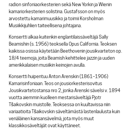
radion sinfoniaorkesterien sekä New Yorkin ja Wienin
kamariorkesterien solistina. Gustafsson on myös
arvostettu kamarimuusikko ja toimii Korsholman
Musiikkijuhlien taiteellisena johtajana.
Konsertti alkaa kuitenkin englantilaissäveltäjä Sally
Beamishin (s. 1956) teoksella
Opus California
. Teoksen
kaikissa osissa käytetään Beethovenin jousikvarteton op.
18/4 teemoja, joita Beamish kehittelee jazzin ja uuden
amerikkalaisen musiikin keinojen avulla.
Konsertti huipentuu Anton Arenskin (1861–1906)
Kamarisinfoniaan
. Teos on jousiorkesterisovitus
Jousikvartetostansa nro 2, jonka Arenski sävelsi v. 1894
vuotta aiemmin kuolleen mestarisäveltäjä Pjotr
Tšaikovskin muistolle. Teoksessa on kuultavissa niin
variaatioita Tšaikovskin säveltämästä lastenlaulusta kuin
venäläinen kansansävelmä, jota myös muut
klassikkosäveltäjät ovat käyttäneet.