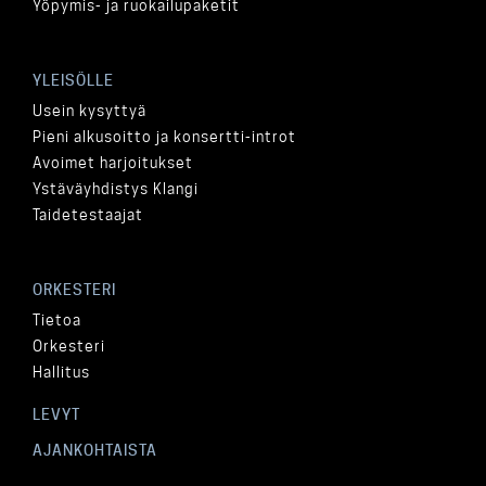
Yöpymis- ja ruokailupaketit
YLEISÖLLE
Usein kysyttyä
Pieni alkusoitto ja konsertti-introt
Avoimet harjoitukset
Ystäväyhdistys Klangi
Taidetestaajat
ORKESTERI
Tietoa
Orkesteri
Hallitus
LEVYT
AJANKOHTAISTA