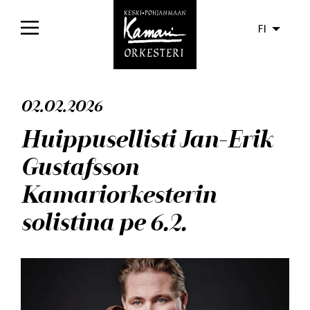
FI
Etusivu
02.02.2026
Konsertit
Huippusellisti Jan-Erik
Liput
Gustafsson
Yleisölle
Kamariorkesterin
Orkesteri
solistina pe 6.2.
Levyt
Ajankohtaista
Media