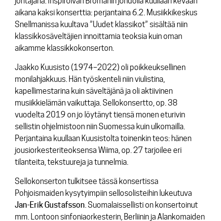
johtajana. Inspiroivan Bromanin johdolla kuullaan kevään
aikana kaksi konserttia: perjantaina 6.2. Musiikkikeskus
Snellmanissa kuultava ”Uudet klassikot” sisältää niin
klassikkosäveltäjien innoittamia teoksia kuin oman
aikamme klassikkokonserton.
Jaakko Kuusisto (1974–2022) oli poikkeuksellinen
monilahjakkuus. Hän työskenteli niin viulistina,
kapellimestarina kuin säveltäjänä ja oli aktiivinen
musiikkielämän vaikuttaja.
Sellokonsertto, op. 38
vuodelta 2019 on jo löytänyt tiensä monen eturivin
sellistin ohjelmistoon niin Suomessa kuin ulkomailla.
Perjantaina kuullaan Kuusistolta toinenkin teos: hänen
jousiorkesteriteoksensa
Wiima, op. 27
tarjoilee eri
tilanteita, tekstuureja ja tunnelmia.
Sellokonserton tulkitsee tässä konsertissa
Pohjoismaiden kysytyimpiin sellosolisteihin lukeutuva
Jan-Erik Gustafsson
. Suomalaissellisti on konsertoinut
mm. Lontoon sinfoniaorkesterin, Berliinin ja Alankomaiden