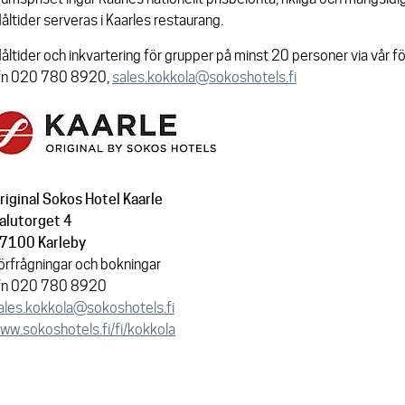
åltider serveras i Kaarles restaurang.
åltider och inkvartering för grupper på minst 20 personer via vår fö
fn 020 780 8920,
sales.kokkola@sokoshotels.fi
riginal Sokos Hotel Kaarle
alutorget 4
7100 Karleby
örfrågningar och bokningar
fn 020 780 8920
ales.kokkola@sokoshotels.fi
ww.sokoshotels.fi/fi/kokkola