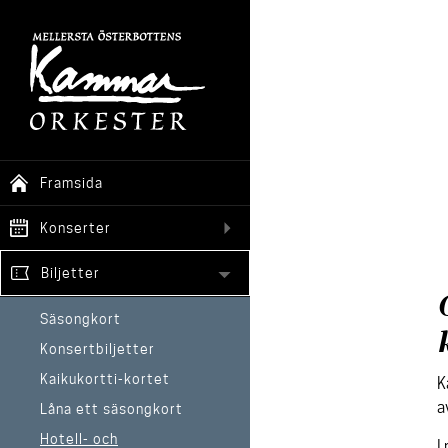
Framsida
Konserter
Biljetter
Säsongkort
Konsertbiljetter
Kaikukortti-kortet
K
a
Låna ett säsongkort
Hotell- och
I