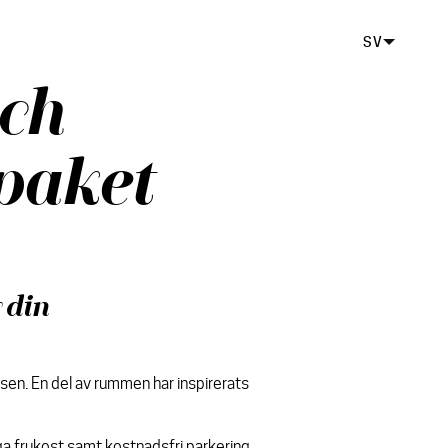
SV
och
paket
 din
sen. En del av rummen har inspirerats
iga frukost samt kostnadsfri parkering.