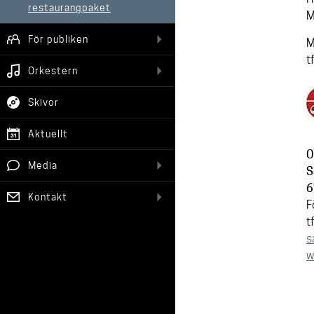
restaurangpaket
M
För publiken
M
t
Orkestern
Skivor
Aktuellt
O
Media
S
6
Kontakt
F
t
s
w