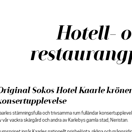
Hotell- 
restaurang
Original Sokos Hotel Kaarle kröner
konsertupplevelse
aarles stämningsfulla och trivsamma rum fulländar konsertupplevel
v vår vackra skärgård och andra av Karlebys gamla stad, Neristan.
 rumspriset ingår Kaarles nationellt prisbelönta, rikliga och mångsid