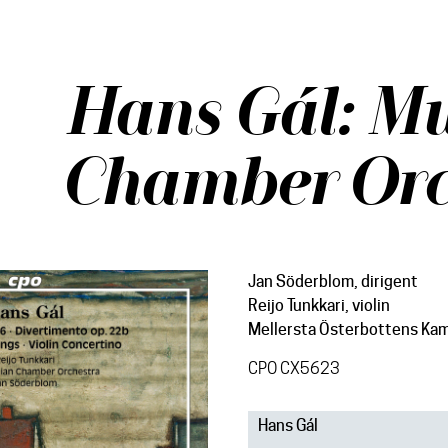
Hans Gál: Mu
Chamber Orc
Jan Söderblom, dirigent
Reijo Tunkkari, violin
Mellersta Österbottens Ka
CPO CX5623
Hans Gál