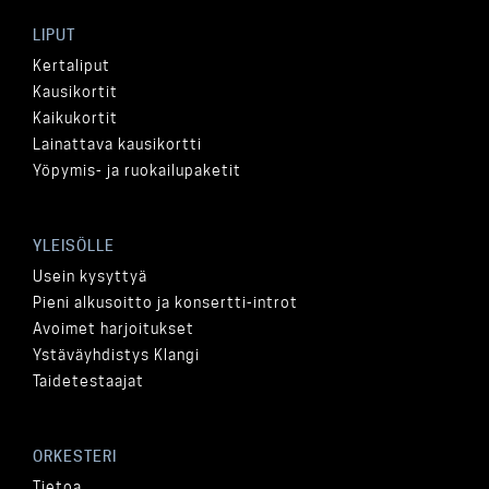
LIPUT
Kertaliput
Kausikortit
Kaikukortit
Lainattava kausikortti
Yöpymis- ja ruokailupaketit
YLEISÖLLE
Usein kysyttyä
Pieni alkusoitto ja konsertti-introt
Avoimet harjoitukset
Ystäväyhdistys Klangi
Taidetestaajat
ORKESTERI
Tietoa