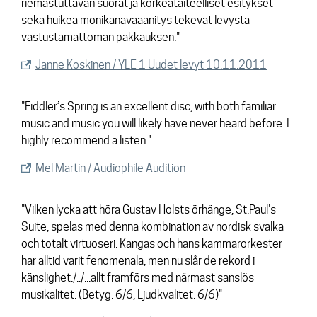
riemastuttavan suorat ja korkeataiteelliset esitykset
sekä huikea monikanavaäänitys tekevät levystä
vastustamattoman pakkauksen."
Janne Koskinen / YLE 1 Uudet levyt 10.11.2011
"Fiddler’s Spring is an excellent disc, with both familiar
music and music you will likely have never heard before. I
highly recommend a listen."
Mel Martin / Audiophile Audition
"Vilken lycka att höra Gustav Holsts örhänge, St.Paul's
Suite, spelas med denna kombination av nordisk svalka
och totalt virtuoseri. Kangas och hans kammarorkester
har alltid varit fenomenala, men nu slår de rekord i
känslighet./../...allt framförs med närmast sanslös
musikalitet. (Betyg: 6/6, Ljudkvalitet: 6/6)"