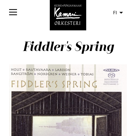
FI
Etusivu
Fiddler's Spring
Konsertit
Liput
Yleisölle
Orkesteri
Levyt
Ajankohtaista
Media