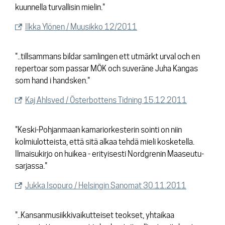
kuunnella turvallisin mielin."
Ilkka Ylönen / Muusikko 12/2011
"..tillsammans bildar samlingen ett utmärkt urval och en
repertoar som passar MÖK och suveräne Juha Kangas
som hand i handsken."
Kaj Ahlsved / Österbottens Tidning 15.12.2011
"Keski-Pohjanmaan kamariorkesterin sointi on niin
kolmiulotteista, että sitä alkaa tehdä mieli kosketella.
Ilmaisukirjo on huikea - erityisesti Nordgrenin Maaseutu-
sarjassa."
Jukka Isopuro / Helsingin Sanomat 30.11.2011
"..Kansanmusiikkivaikutteiset teokset, yhtaikaa