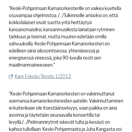
"Keski-Pohjanmaan Kamariorkesterille on vaikea kuvitella
osuvampaa ohjelmistoa../.../Tulkinnoille ansioksi on, että
kokkolalaiset eivät suotta yritä heittäytyä
kansanomaisiksi; kansanmusiikista lainataan rytminen
tarkkuus ja teemat, mutta muuten edetään omilla
vahvuuksilla. Keski-Pohjanmaan Kamariorkesteri on
edelleen siinä silosointisessa, yhtenäisessä ja
energisessä vireessä, joka 90-luvulla nosti sen
maailmanmaineeseen."
Kare Eskola / Rondo 1/2012
"Keski-Pohjanmaan Kamariorkesteri on vakiinnuttanut
asemansa kamariorkestereiden aateliin. Vakiinnuttaminen
ei kuitenkaan ole itsestäänselvyys, vaan paikka on aina
avoinna ja täytetään seuraavalla konsertilla tai
levyllä./.../Pelimannirytmit iskevät tulta ja kesäyö on
kaihoa tullvillaan. Keski-Pohjanmaata ja Juha Kangasta voi