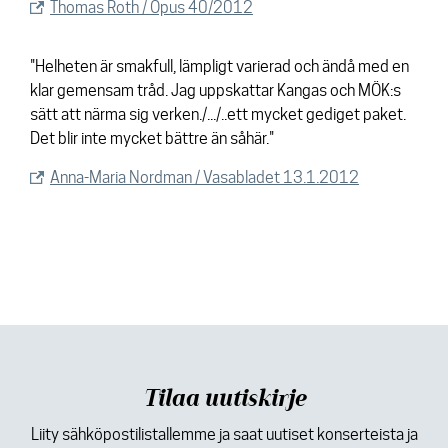
Thomas Roth / Opus 40/2012
"Helheten är smakfull, lämpligt varierad och ändå med en
klar gemensam tråd. Jag uppskattar Kangas och MÖK:s
sätt att närma sig verken./.../..ett mycket gediget paket.
Det blir inte mycket bättre än såhär."
Anna-Maria Nordman / Vasabladet 13.1.2012
Tilaa uutiskirje
Liity sähköpostilistallemme ja saat uutiset konserteista ja