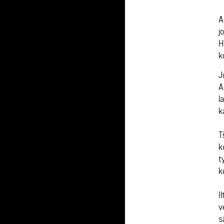
A
j
H
k
J
A
l
k
T
k
t
k
I
v
s