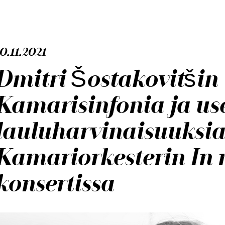
0.11.2021
Dmitri Šostakovitšin
Kamarisinfonia ja us
lauluharvinaisuuksia
Kamariorkesterin In
konsertissa