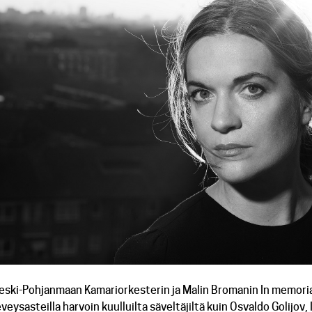
eski-Pohjanmaan Kamariorkesterin ja Malin Bromanin In memoriam
eveysasteilla harvoin kuulluilta säveltäjiltä kuin Osvaldo Golijo