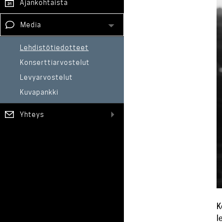
Ajankohtaista
Media
Lehdistötiedotteet
Konserttiarvostelut
Levyarvostelut
Kuvapankki
Yhteys
K
l