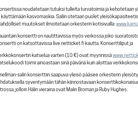
onsertissa noudatetaan tutuksi tulleita turvatoimia ja kehotetaan 
a käyttämään kasvomaskia. Saliin otetaan puolet yleisökapasiteetis
ahdolliset muutokset ilmoitetaan orkesterin kotisivuilla:
www.kamari
auantain konsertti on nautittavissa myös verkossa joko suoratoistona
onsertti on katsottavissa live.netticket.fi kautta. Konserttiliput ja
erkkokonsertin katselua varten (10 €) ovat myynnissä
www.nettick
atselukoodi toimii ainoastaan sinä päivänä kuin aloittaa verkkokonse
nellman-salin konserttiin saapuva yleisö pääsee orkesterin yleisöt
ohdatuksella syventymään tähän kiinnostavaan konserttikokonaisuu
ntrossa, jolloin Hälin vieraina ovat Malin Broman ja Ruby Hughes.