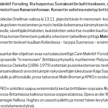
almlöf-Forssling. Ilta huipentuu Šostakovitšin kulttiteokseen, s
mistettuun Kamarisinfoniaan. Konsertin solistina esiintyy brit
okkolan Snellman-salissa la 13.11. järjestettävän In memoriam -k
ukupolvien muistaminen ja myös heidän kokemansa kärsimyksen kun
asolla; säveltäjäkohtaloiden, laulutekstien sekä itse musiikin kaut
ohtaa konserttimestarin paikalta orkesterin taiteellinen johtaja
Mali
onsertin teokset kuullaan Kokkolassa – tai jopa Suomessa – ensim
auantai-illan ohjelman avaa ruotsalaissäveltäjä Carin Malmlöf-For
opraanolle
”In memoriam”.
Brittiläissyntyiseltä, myöhemmin Yhdysva
ebecca Clarkelta (1886-1979) esitetään jousiorkesteriversio te
ansainvälisesti arvostetuimpiin nykysäveltäjiin lukeutuvan Kaija Sa
iululle ja alttoviululle
, jossa taituroivat Malin Broman ja KPKO:n sooloa
PKO:n solistiksi saapuu ensimmäistä kertaa brittiläinen sopraano
R
sossa-Britanniassa kaikissa isoissa oopperataloissa, Opera an der W
arnegie Hallissa. Hughes on useasti palkittu ja monet hänen levytyk
rvostelumenestyksiä.