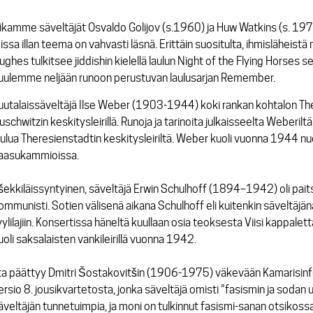
ikamme säveltäjät Osvaldo Golijov (s.1960) ja Huw Watkins (s. 1976)
oissa illan teema on vahvasti läsnä. Erittäin suositulta, ihmisläheistä 
ughes tulkitsee jiddishin kielellä laulun
Night of the Flying Horses
s
uulemme neljään runoon perustuvan laulusarjan
Remember.
uutalaissäveltäjä Ilse Weber (1903-1944) koki rankan kohtalon T
uschwitzin keskitysleirillä. Runoja ja tarinoita julkaisseelta Weberil
aulua Theresienstadtin keskitysleiriltä. Weber kuoli vuonna 1944
aasukammioissa.
šekkiläissyntyinen, säveltäjä Erwin Schulhoff (1894–1942) oli pait
ommunisti. Sotien välisenä aikana Schulhoff eli kuitenkin säveltäjä
yylilajiin. Konsertissa häneltä kuullaan
osia teoksesta Viisi kappaletta
uoli saksalaisten vankileirillä vuonna 1942.
lta päättyy Dmitri Šostakovitšin (1906-1975) väkevään
Kamarisinf
ersio 8. jousikvartetosta, jonka säveltäjä omisti ”fasismin ja sodan 
äveltäjän tunnetuimpia, ja moni on tulkinnut fasismi-sanan otsikos