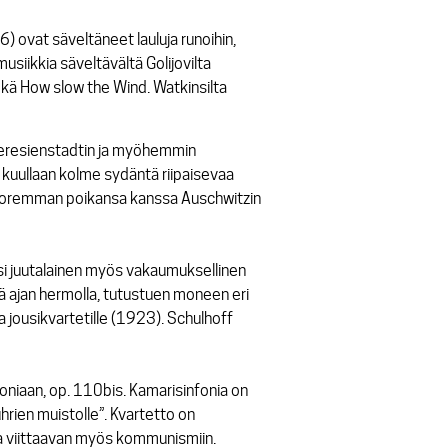
 ovat säveltäneet lauluja runoihin,
musiikkia säveltävältä Golijovilta
ekä
How slow the Wind
. Watkinsilta
heresienstadtin ja myöhemmin
tä kuullaan kolme sydäntä riipaisevaa
 nuoremman poikansa kanssa Auschwitzin
si juutalainen myös vakaumuksellinen
nä ajan hermolla, tutustuen moneen eri
 jousikvartetille
(1923). Schulhoff
oniaan, op. 110bis. Kamarisinfonia on
uhrien muistolle”. Kvartetto on
sa viittaavan myös kommunismiin.