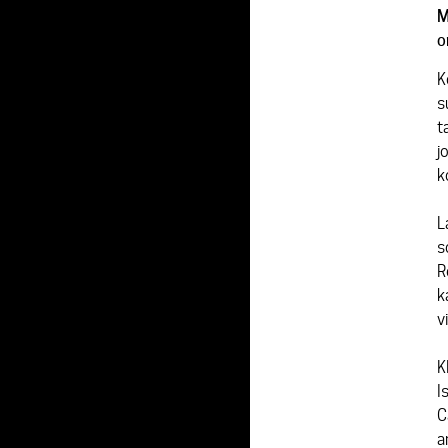
M
o
K
s
t
j
k
L
s
R
k
v
K
I
C
a