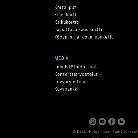
Kertaliput
Kausikortit
Kaikukortit
Lainattava kausikortti
Yöpymis- ja ruokailupaketit
MEDIA
Lehdistötiedotteet
Konserttiarvostelut
Levyarvostelut
Kuvapankki
© Keski-Pohjanmaan Kamariorkest