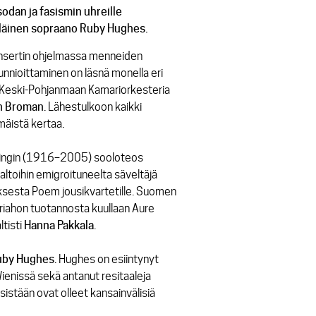
odan ja fasismin uhreille
tiläinen sopraano Ruby Hughes.
onsertin ohjelmassa menneiden
nioittaminen on läsnä monella eri
ta.Keski-Pohjanmaan Kamariorkesteria
n
Broman
. Lähestulkoon kaikki
mäistä kertaa.
sslingin (1916–2005) sooloteos
ltoihin emigroituneelta säveltäjä
oksesta
Poem jousikvartetille
. Suomen
ariahon tuotannosta kuullaan
Aure
ltisti
Hanna Pakkala
.
uby
Hughes
. Hughes on esiintynyt
ienissä sekä antanut resitaaleja
sistään ovat olleet kansainvälisiä