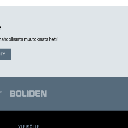
e
mahdollisista muutoksista heti!
YLEISÖLLE