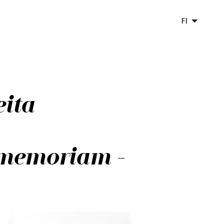
FI
eita
 memoriam -