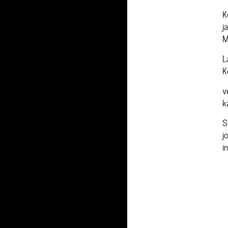
K
j
M
L
K
v
k
S
j
i