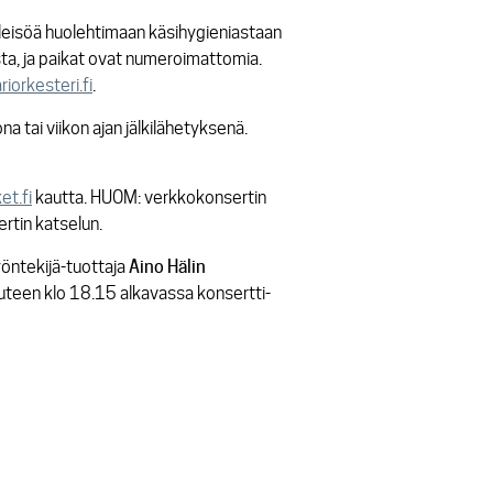
yleisöä huolehtimaan käsihygieniastaan
ta, ja paikat ovat numeroimattomia.
orkesteri.fi
.
 tai viikon ajan jälkilähetyksenä.
et.fi
kautta. HUOM: verkkokonsertin
rtin katselun.
yöntekijä-tuottaja
Aino
Hälin
teen klo 18.15 alkavassa konsertti-