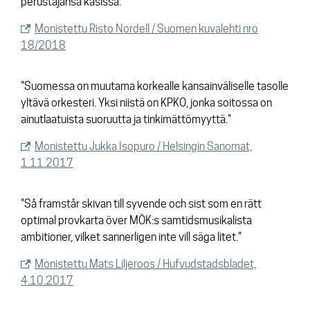
perustajansa käsissä."
Monistettu Risto Nordell / Suomen kuvalehti nro
18/2018
"Suomessa on muutama korkealle kansainväliselle tasolle
yltävä orkesteri. Yksi niistä on KPKO, jonka soitossa on
ainutlaatuista suoruutta ja tinkimättömyyttä."
Monistettu Jukka Isopuro / Helsingin Sanomat,
1.11.2017
"Så framstår skivan till syvende och sist som en rätt
optimal provkarta över MÖK:s samtidsmusikalista
ambitioner, vilket sannerligen inte vill säga litet."
Monistettu Mats Liljeroos / Hufvudstadsbladet,
4.10.2017