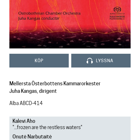
Kontakt
KÖP
LYSSNA
Mellersta Österbottens Kammarorkester
Juha Kangas, dirigent
Alba ABCD-414
Kalevi Aho
"...frozen are the restless waters"
Onutė Narbutaitė