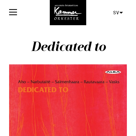
SV
Framsida
Dedicated to
Konserter
Biljetter
För publiken
Orkestern
Skivor
Aktuellt
Media