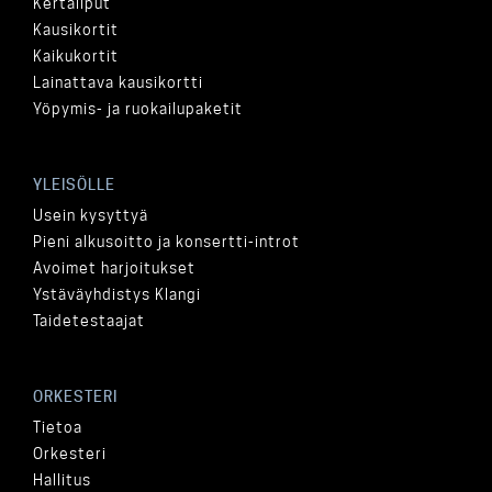
Kertaliput
Kausikortit
Kaikukortit
Lainattava kausikortti
Yöpymis- ja ruokailupaketit
YLEISÖLLE
Usein kysyttyä
Pieni alkusoitto ja konsertti-introt
Avoimet harjoitukset
Ystäväyhdistys Klangi
Taidetestaajat
ORKESTERI
Tietoa
Orkesteri
Hallitus