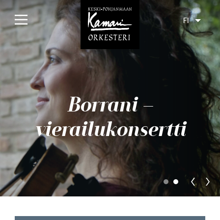
FI
Etusivu
Konsertit
Borrani –
Tulossa
Menneet
vierailukonsertti
Liput
Yleisölle
Orkesteri
Levyt