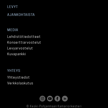
LEVYT
AJANKOHTAISTA
MEDIA
Lehdistötiedotteet
Konserttiarvostelut
Levyarvostelut
Kuvapankki
YHTEYS
Yhteystiedot
Verkkolaskutus
© Keski-Pohjanmaan Kamariorkesteri