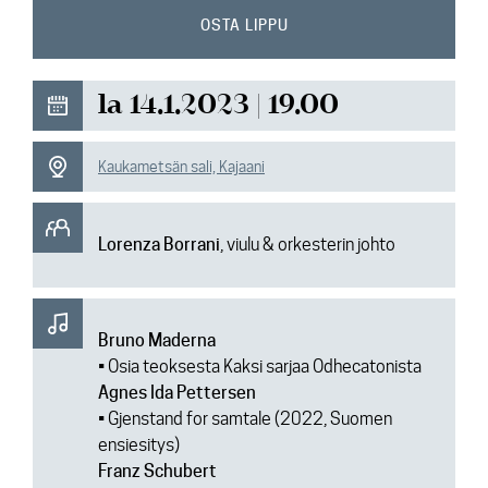
Ajankohtaista
OSTA LIPPU
Media
la 14.1.2023 | 19.00
Yhteys
Kaukametsän sali, Kajaani
Lorenza Borrani
, viulu & orkesterin johto
Bruno Maderna
• Osia teoksesta Kaksi sarjaa Odhecatonista
Agnes Ida Pettersen
• Gjenstand for samtale (2022, Suomen
ensiesitys)
Franz Schubert