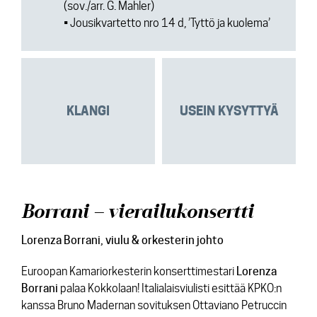
(sov./arr. G. Mahler)
• Jousikvartetto nro 14 d, ’Tyttö ja kuolema’
KLANGI
USEIN KYSYTTYÄ
Borrani – vierailukonsertti
Lorenza Borrani
, viulu & orkesterin johto
Euroopan Kamariorkesterin konserttimestari
Lorenza
Borrani
palaa Kokkolaan! Italialaisviulisti esittää KPKO:n
kanssa Bruno Madernan sovituksen Ottaviano Petruccin