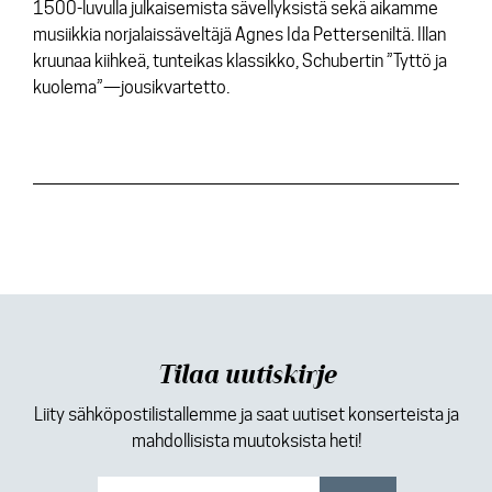
1500-luvulla julkaisemista sävellyksistä sekä aikamme
musiikkia norjalaissäveltäjä Agnes Ida Petterseniltä. Illan
kruunaa kiihkeä, tunteikas klassikko, Schubertin ”Tyttö ja
kuolema”—jousikvartetto.
Tilaa uutiskirje
Liity sähköpostilistallemme ja saat uutiset konserteista ja
mahdollisista muutoksista heti!