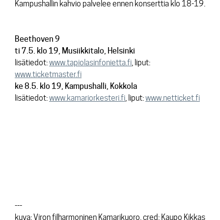
Kampushallin kahvio palvelee ennen konserttia klo 18-19.
Beethoven 9
ti 7.5. klo 19, Musiikkitalo, Helsinki
lisätiedot:
www.tapiolasinfonietta.fi
, liput:
www.ticketmaster.fi
ke 8.5. klo 19, Kampushalli, Kokkola
lisätiedot:
www.kamariorkesteri.fi
, liput:
www.netticket.fi
---
kuva: Viron filharmoninen Kamarikuoro, cred: Kaupo Kikkas