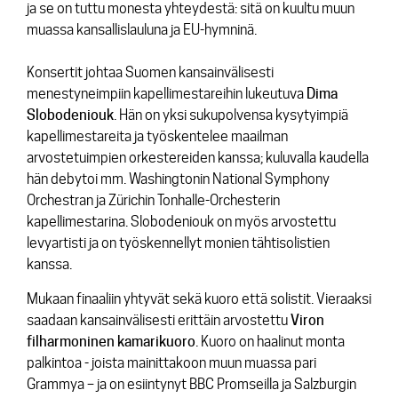
ja se on tuttu monesta yhteydestä: sitä on kuultu muun
muassa kansallislauluna ja EU-hymninä.
Konsertit johtaa Suomen kansainvälisesti
menestyneimpiin kapellimestareihin lukeutuva
Dima
Slobodeniouk
. Hän on yksi sukupolvensa kysytyimpiä
kapellimestareita ja työskentelee maailman
arvostetuimpien orkestereiden kanssa; kuluvalla kaudella
hän debytoi mm. Washingtonin National Symphony
Orchestran ja Zürichin Tonhalle-Orchesterin
kapellimestarina. Slobodeniouk on myös arvostettu
levyartisti ja on työskennellyt monien tähtisolistien
kanssa.
Mukaan finaaliin yhtyvät sekä kuoro että solistit. Vieraaksi
saadaan kansainvälisesti erittäin arvostettu
Viron
filharmoninen kamarikuoro
. Kuoro on haalinut monta
palkintoa - joista mainittakoon muun muassa pari
Grammya – ja on esiintynyt BBC Promseilla ja Salzburgin