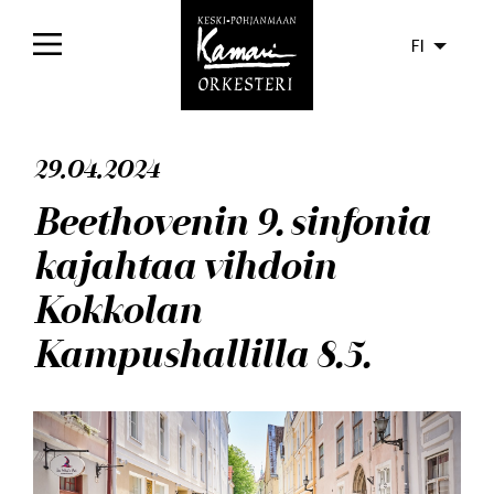
FI
Etusivu
29.04.2024
Konsertit
Beethovenin 9. sinfonia
Liput
kajahtaa vihdoin
Yleisölle
Kokkolan
Orkesteri
Kampushallilla 8.5.
Levyt
Ajankohtaista
Media