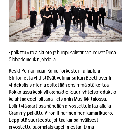
Lehdistötiedotteet
Konserttiarvostelut
Levyarvostelut
Kuvapankki
Yhteys
- palkittu virolaiskuoro ja huippusolistit taituroivat Dima
Slobodenioukin johdolla
Keski-Pohjanmaan Kamariorkesteri ja Tapiola
Sinfonietta yhdistävät voimansa kun Beethovenin
yhdeksäs sinfonia esitetään ensimmäistä kertaa
Kokkolassa keskiviikkona 8.5. Suuri yhteisproduktio
kajahtaa edellisiltana Helsingin Musiikkitalossa.
Esiintyjäkaartissa nähdään arvostettuja laulajia ja
Grammy-palkittu Viron filharmoninen kamarikuoro.
Eeppistä suurteosta johtaa kansainvälisesti
arvostettu suomalaiskapellimestari Dima