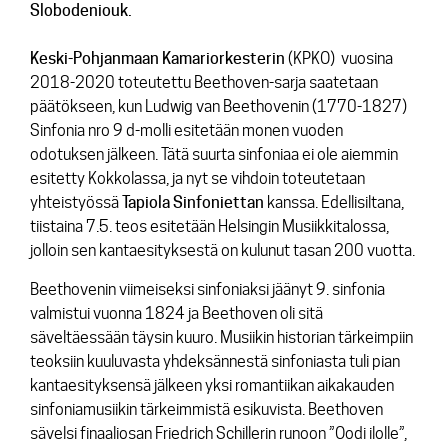
Slobodeniouk.
Keski-Pohjanmaan Kamariorkesterin
(KPKO) vuosina
2018-2020 toteutettu Beethoven-sarja saatetaan
päätökseen, kun Ludwig van Beethovenin (1770-1827)
Sinfonia nro 9 d-molli
esitetään monen vuoden
odotuksen jälkeen. Tätä suurta sinfoniaa ei ole aiemmin
esitetty Kokkolassa, ja nyt se vihdoin toteutetaan
yhteistyössä
Tapiola
Sinfoniettan
kanssa. Edellisiltana,
tiistaina 7.5. teos esitetään Helsingin Musiikkitalossa,
jolloin sen kantaesityksestä on kulunut tasan 200 vuotta.
Beethovenin viimeiseksi sinfoniaksi jäänyt 9. sinfonia
valmistui vuonna 1824 ja Beethoven oli sitä
säveltäessään täysin kuuro. Musiikin historian tärkeimpiin
teoksiin kuuluvasta yhdeksännestä sinfoniasta tuli pian
kantaesityksensä jälkeen yksi romantiikan aikakauden
sinfoniamusiikin tärkeimmistä esikuvista. Beethoven
sävelsi finaaliosan Friedrich Schillerin runoon ”Oodi ilolle”,