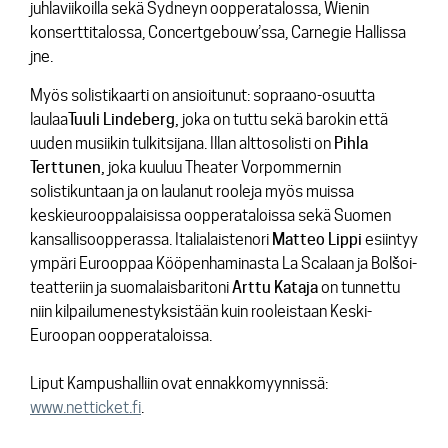
juhlaviikoilla sekä Sydneyn oopperatalossa, Wienin
konserttitalossa, Concertgebouw’ssa, Carnegie Hallissa
jne.
Myös solistikaarti on ansioitunut: sopraano-osuutta
laulaa
Tuuli Lindeberg,
joka on tuttu sekä barokin että
uuden musiikin tulkitsijana. Illan alttosolisti on
Pihla
Terttunen,
joka kuuluu Theater Vorpommernin
solistikuntaan ja on laulanut rooleja myös muissa
keskieurooppalaisissa oopperataloissa sekä Suomen
kansallisoopperassa. Italialaistenori
Matteo
Lippi
esiintyy
ympäri Eurooppaa Kööpenhaminasta La Scalaan ja Bolšoi-
teatteriin ja suomalaisbaritoni
Arttu
Kataja
on tunnettu
niin kilpailumenestyksistään kuin rooleistaan Keski-
Euroopan oopperataloissa.
Liput Kampushalliin ovat ennakkomyynnissä:
www.netticket.fi
.