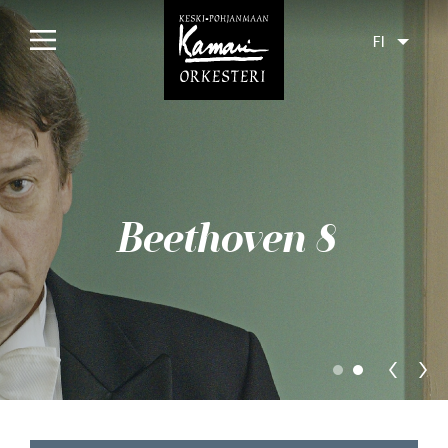
FI
Etusivu
Konsertit
Tulossa
Beethoven 8
Menneet
Liput
Yleisölle
Orkesteri
Levyt