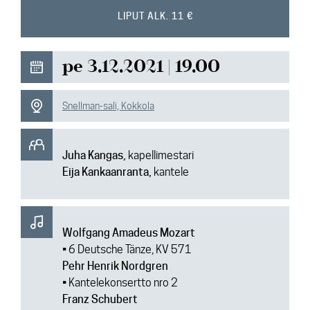
Ajankohtaista
LIPUT ALK. 11 €
Media
pe 3.12.2021 | 19.00
Yhteys
Snellman-sali, Kokkola
Juha Kangas,
kapellimestari
Eija Kankaanranta,
kantele
Wolfgang Amadeus Mozart
• 6 Deutsche Tänze, KV 571
Pehr Henrik Nordgren
• Kantelekonsertto nro 2
Franz Schubert