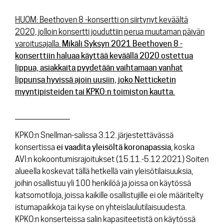
HUOM: Beethoven 8 -konsertti on siirtynyt keväältä
2020, jolloin konsertti jouduttiin perua muutaman päivän
varoitusajalla.
Mikäli Syksyn 2021 Beethoven 8 -
konserttiin haluaa käyttää keväällä 2020 ostettua
lippua, asiakkaita pyydetään vaihtamaan vanhat
lippunsa hyvissä ajoin uusiin, joko Netticketin
myyntipisteiden tai KPKO:n toimiston kautta.
______________________
KPKO:n Snellman-salissa 3.12. järjestettävässä
konsertissa
ei vaadita yleisöltä koronapassia
, koska
AVI:n kokoontumisrajoitukset (15.11.-5.12.2021) Soiten
alueella koskevat tällä hetkellä vain yleisötilaisuuksia,
joihin osallistuu yli 100 henkilöä ja joissa on käytössä
katsomotiloja, joissa kaikille osallistujille ei ole määritelty
istumapaikkoja tai kyse on yhteislaulutilaisuudesta.
KPKO:n konserteissa salin kapasiteetistä on käytössä