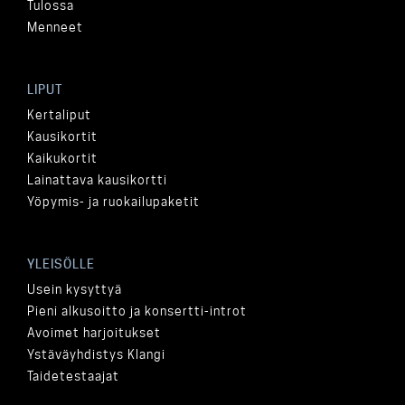
Tulossa
Menneet
LIPUT
Kertaliput
Kausikortit
Kaikukortit
Lainattava kausikortti
Yöpymis- ja ruokailupaketit
YLEISÖLLE
Usein kysyttyä
Pieni alkusoitto ja konsertti-introt
Avoimet harjoitukset
Ystäväyhdistys Klangi
Taidetestaajat