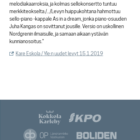
melodiakaarroksia, ja kolmas sellokonsertto tuntuu
merkkiteokselta./.../Levyn huippukohtana hahmottuu
sello-piano -kappale As in a dream, jonka piano-osuuden
Juha Kangas on sovittanut jousille. Versio on uskollinen
Nordgrenin ilmaisulle, ja samaan aikaan ystävän
kunnianosoitus."
Kare Eskola / Yle:n uudet levyt 15.1.2019