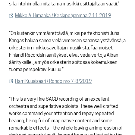
sillä intohimolla, mitä tämä musiikki esittäjältään vaatii."
Mikko A. Himanka / Keskipohjanmaa 2.11.2019
"On kuitenkin ymmärrettävää, miksi perfektionisti Juha
Kangas haluaa sanoa vielä viimeisen sanansa ystävänsä ja
orkesterin nimikkosäveltäjän musiikista. Taannoiset
Finlandi Recordsin äänitykset eivät vedä vertoja Alban
äänityksille, ja myös orkesterin soitossa kokemuksen
tuoma perspektiivi kuuluu."
Harri Kuusisaari / Rondo nro 7-8/2019
"This is a very fine SACD recording of an excellent
orchestra and superlative soloists. These well-crafted
works command your attention and repay repeated
hearing, being full of imaginative content and some
remarkable effects – the whole leaving an impression of