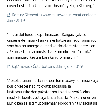
dark and powerful multi-layered beauty reflected by the
cover illustration, Unemla or ‘Dream’ by Hugo Simberg."
Dominy Clements / www.musicweb-international.com,
June 2019
"...nu är det hederskapellmästaren Kangas själv som
dirigerar den musik han känner bättre än någon annan och
som han har arrangerat med vördnad och stor precision.
/../ Konserterna är musikaliska samarbeten på en nivå
som många orkestrar bara kan drömma om."
Kaj Ahlsved / Österbottens tidning 6.2.2019
"Absoluuttinen mutta ilmeisen tummasävyinen musiikki ja
jousiorkesterin sointi ovat pääosassa, ja
luottomuusikoiden pakoton soitto antaa synkällekin
musiikille luontevuutta ja lohdullisuutta. Marko Ylönen on
juuri oikea sellisti muotoilemaan Nordgrenin tiivissointisia