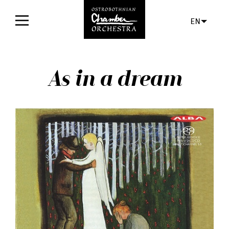
EN
Home
As in a dream
Concerts
Tickets
For audience
Orchestra
Discs
News
Media