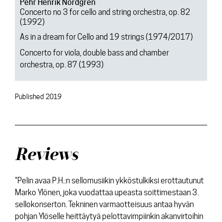
Pehr Henrik Nordgren
Concerto no 3 for cello and string orchestra, op. 82
(1992)
As in a dream for Cello and 19 strings (1974/2017)
Concerto for viola, double bass and chamber
orchestra, op. 87 (1993)
Published 2019
Reviews
"Pelin avaa P.H.:n sellomusiikin ykköstulkiksi erottautunut
Marko Ylönen, joka vuodattaa upeasta soittimestaan 3.
sellokonserton. Tekninen varmaotteisuus antaa hyvän
pohjan Ylöselle heittäytyä pelottavimpiinkin akanvirtoihin