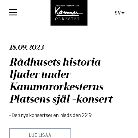
SV
Framsida
18.09.2023
Konserter
Rådhusets historia
Biljetter
ljuder under
För publiken
Kammarorkesterns
Orkestern
Platsens själ -konsert
Skivor
- Den nya konsertserien inleds den 22.9
Aktuellt
Media
LUE LISÄÄ