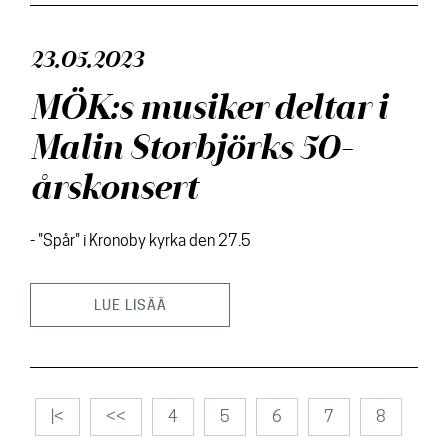
23.05.2023
MÖK:s musiker deltar i
Malin Storbjörks 50-
årskonsert
- "Spår" i Kronoby kyrka den 27.5
LUE LISÄÄ
|<
<<
4
5
6
7
8