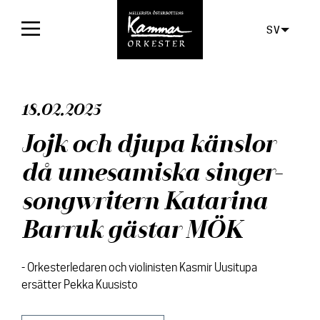
SV
Framsida
18.02.2025
Konserter
Jojk och djupa känslor
Biljetter
då umesamiska singer-
För publiken
songwritern Katarina
Orkestern
Barruk gästar MÖK
Skivor
- Orkesterledaren och violinisten Kasmir Uusitupa
Aktuellt
ersätter Pekka Kuusisto
Media