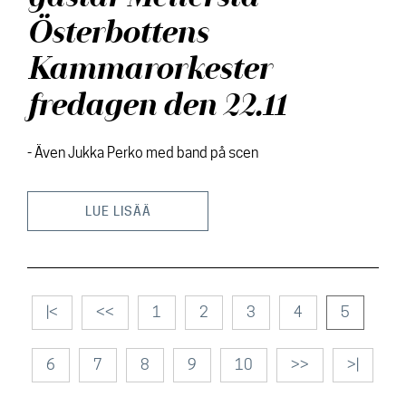
Österbottens
Kammarorkester
fredagen den 22.11
- Även Jukka Perko med band på scen
LUE LISÄÄ
|<
<<
1
2
3
4
5
6
7
8
9
10
>>
>|