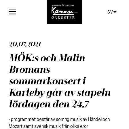
SV
Framsida
20.07.2021
Konserter
MÖK:s och Malin
Biljetter
Bromans
För publiken
sommarkonsert i
Orkestern
Karleby går av stapeln
lördagen den 24.7
Skivor
Aktuellt
- programmet består av somrig musik av Händel och
Mozart samt svensk musik från olika eror
Media