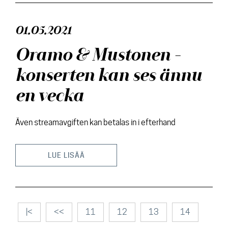
01.05.2021
Oramo & Mustonen -
konserten kan ses ännu
en vecka
Även streamavgiften kan betalas in i efterhand
LUE LISÄÄ
|<
<<
11
12
13
14