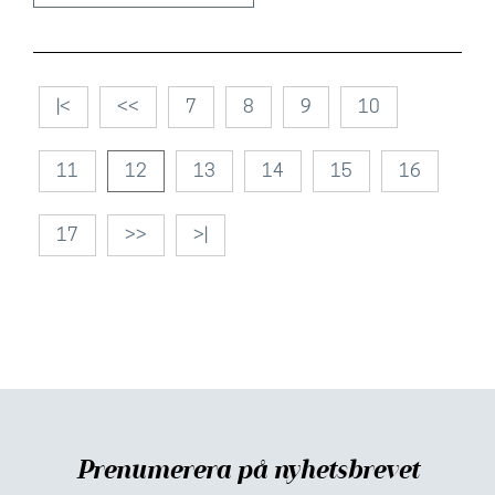
|<
<<
7
8
9
10
11
12
13
14
15
16
17
>>
>|
Prenumerera på nyhetsbrevet