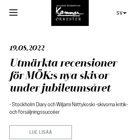
SV
Framsida
19.08.2022
Konserter
Utmärkta recensioner
Biljetter
för MÖK:s nya skivor
För publiken
under jubileumsåret
Orkestern
- Stockholm Diary och Wiljami Niittykoski -skivorna kritik-
Skivor
och försäljningssuccéer
Aktuellt
LUE LISÄÄ
Media