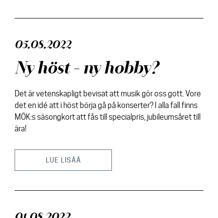
Kontakt
05.08.2022
Ny höst - ny hobby?
Det är vetenskapligt bevisat att musik gör oss gott. Vore
det en idé att i höst börja gå på konserter? I alla fall finns
MÖK:s säsongkort att fås till specialpris, jubileumsåret till
ära!
LUE LISÄÄ
01.08.2022