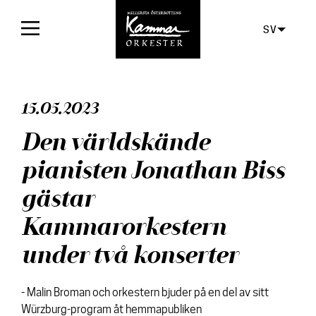
SV
Framsida
15.05.2023
Konserter
Den världskände
Biljetter
pianisten Jonathan Biss
För publiken
gästar
Orkestern
Kammarorkestern
under två konserter
Skivor
Aktuellt
- Malin Broman och orkestern bjuder på en del av sitt
Würzburg-program åt hemmapubliken
Media