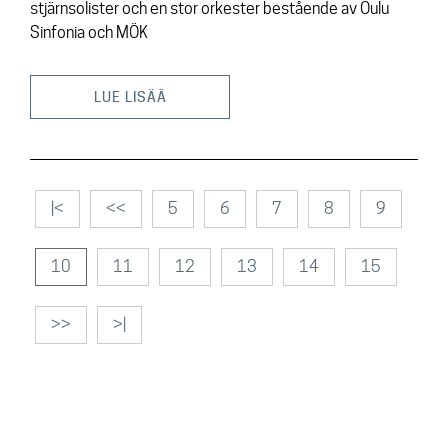
stjärnsolister och en stor orkester bestående av Oulu
Sinfonia och MÖK
LUE LISÄÄ
|<
<<
5
6
7
8
9
10
11
12
13
14
15
>>
>|