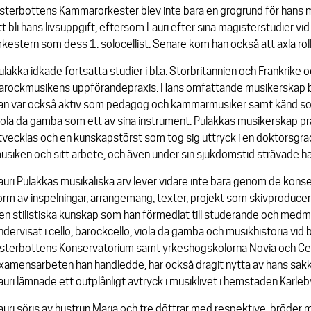
sterbottens Kammarorkester blev inte bara en grogrund för hans m
tt bli hans livsuppgift, eftersom Lauri efter sina magisterstudier vi
rkestern som dess 1. solocellist. Senare kom han också att axla r
ulakka idkade fortsatta studier i bl.a. Storbritannien och Frankrike
arockmusikens uppförandepraxis. Hans omfattande musikerskap beg
an var också aktiv som pedagog och kammarmusiker samt känd som 
iola da gamba som ett av sina instrument. Pulakkas musikerskap prä
tvecklas och en kunskapstörst som tog sig uttryck i en doktorsgra
usiken och sitt arbete, och även under sin sjukdomstid strävade han 
auri Pulakkas musikaliska arv lever vidare inte bara genom de konse
orm av inspelningar, arrangemang, texter, projekt som skivproduc
en stilistiska kunskap som han förmedlat till studerande och medmus
ndervisat i cello, barockcello, viola da gamba och musikhistoria vid 
sterbottens Konservatorium samt yrkeshögskolorna Novia och Cen
xamensarbeten han handledde, har också dragit nytta av hans sak
auri lämnade ett outplånligt avtryck i musiklivet i hemstaden Karleb
auri sörjs av hustrun Maria och tre döttrar med respektive, bröder 