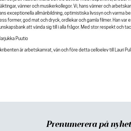
läktingar, vänner och musikerkollegor. Vi, hans vänner och arbetskam
ans exceptionella allmänbildning, optimistiska livssyn och varma be
ess former, god mat och dryck, ordlekar och gamla filmer. Han var 
unskapsbank att vända sig till i alla frågor. Med stor respekt och ta
arjukka Puutio
kribenten är arbetskamrat, vän och före detta celloelev till Lauri Pu
Prenumerera på nyhet