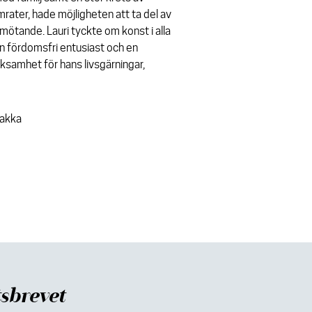
rater, hade möjligheten att ta del av
mötande. Lauri tyckte om konst i alla
en fördomsfri entusiast och en
cksamhet för hans livsgärningar,
lakka
sbrevet