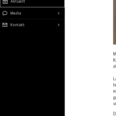
Aktuellt
Media
Kontakt
M
K
d
L
h
i
g
v
D