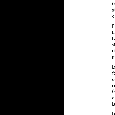
Ö
a
o
P
b
h
v
u
m
L
f
d
u
Ö
e
L
L