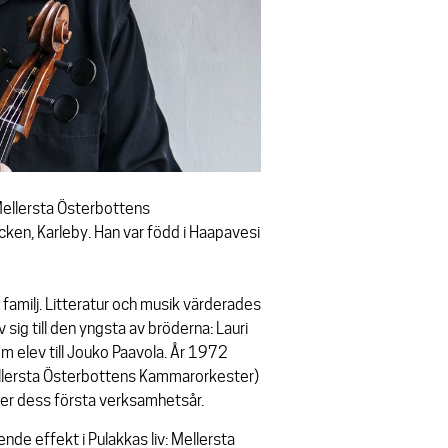
 Mellersta Österbottens
ken, Karleby. Han var född i Haapavesi
s familj. Litteratur och musik värderades
sig till den yngsta av bröderna: Lauri
om elev till Jouko Paavola. År 1972
llersta Österbottens Kammarorkester)
nder dess första verksamhetsår.
nde effekt i Pulakkas liv: Mellersta