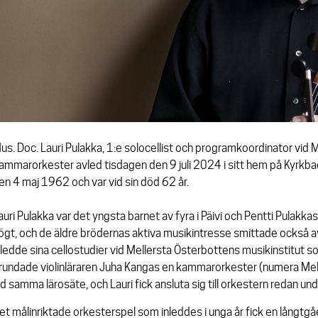
us. Doc. Lauri Pulakka, 1:e solocellist och programkoordinator vid
ammarorkester avled tisdagen den 9 juli 2024 i sitt hem på Kyrkbac
en 4 maj 1962 och var vid sin död 62 år.
auri Pulakka var det yngsta barnet av fyra i Päivi och Pentti Pulakka
ögt, och de äldre brödernas aktiva musikintresse smittade också av 
nledde sina cellostudier vid Mellersta Österbottens musikinstitut s
rundade violinläraren Juha Kangas en kammarorkester (numera Me
id samma lärosäte, och Lauri fick ansluta sig till orkestern redan u
et målinriktade orkesterspel som inleddes i unga år fick en långtgåe