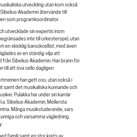
usikaliska utveckling utan kom också
d Sibelius-Akademin återvände till
ollen som programkoordinator.
 och utvecklade sin expertis inom
ränsades inte till orkesterspel, utan
en skicklig barockcellist, med även
glades av en ständig vilja att
d från Sibelius-Akademin. Han brann för
till att öva cello dagligen.
rtminnen han gett oss, utan också i
ent samt det musikaliska kunnande och
iker. Pulakka har under sin karriär
bl.a. Sibelius-Akademin, Mellersta
tria. Många musikstuderande, vars
kunniga och varsamma vägledning.
y.
med familj samt en stor krets av