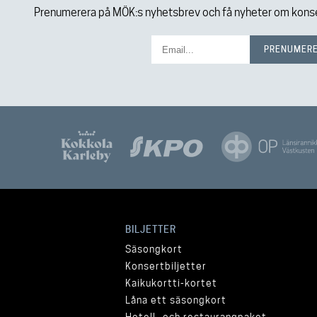
Prenumerera på MÖK:s nyhetsbrev och få nyheter om konser
BILJETTER
Säsongkort
Konsertbiljetter
Kaikukortti-kortet
Låna ett säsongkort