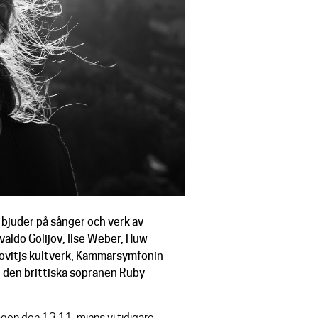
juder på sånger och verk av
aldo Golijov, Ilse Weber, Huw
akovitjs kultverk, Kammarsymfonin
är den brittiska sopranen Ruby
gen den 13.11, minns vi tidigare