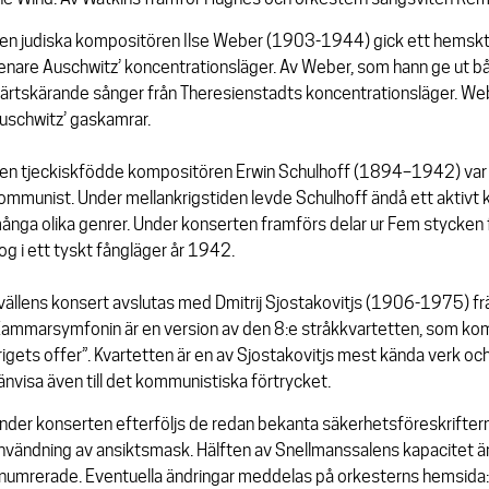
en judiska kompositören Ilse Weber (1903-1944) gick ett hemskt ö
enare Auschwitz’ koncentrationsläger. Av Weber, som hann ge ut båd
järtskärande sånger från Theresienstadts koncentrationsläger. We
uschwitz’ gaskamrar.
en tjeckiskfödde kompositören Erwin Schulhoff (1894–1942) var
ommunist. Under mellankrigstiden levde Schulhoff ändå ett aktivt
ånga olika genrer. Under konserten framförs delar ur
Fem stycken f
og i ett tyskt fångläger år 1942.
vällens konsert avslutas med Dmitrij Sjostakovitjs (1906-1975) f
ammarsymfonin är en version av den 8:e stråkkvartetten, som kom
rigets offer”. Kvartetten är en av Sjostakovitjs mest kända verk oc
änvisa även till det kommunistiska förtrycket.
nder konserten efterföljs de redan bekanta säkerhetsföreskrifter
nvändning av ansiktsmask. Hälften av Snellmanssalens kapacitet är 
numrerade. Eventuella ändringar meddelas på orkesterns hemsida