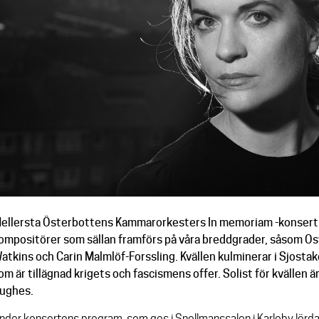
ellersta Österbottens Kammarorkesters In memoriam -konsert b
ompositörer som sällan framförs på våra breddgrader, såsom Osv
atkins och Carin Malmlöf-Forssling. Kvällen kulminerar i Sjost
om är tillägnad krigets och fascismens offer. Solist för kvällen 
ughes.
nder konsertens program, som ges i Snellmanssalen i Karleby lörda