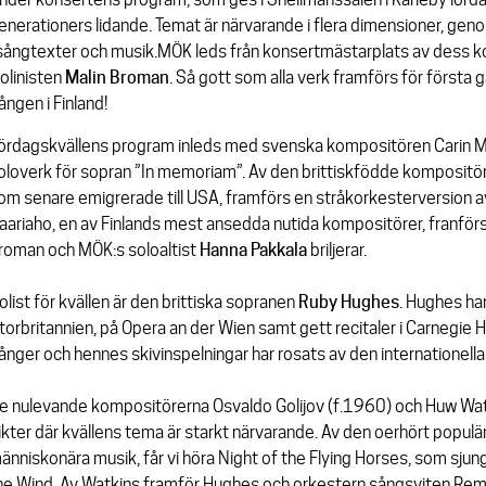
enerationers lidande. Temat är närvarande i flera dimensioner, gen
 sångtexter och musik.MÖK leds från konsertmästarplats av dess ko
iolinisten
Malin
Broman
. Så gott som alla verk framförs för första
ången i Finland!
ördagskvällens program inleds med svenska kompositören Carin 
oloverk för sopran
”In memoriam”.
Av den brittiskfödde kompositö
om senare emigrerade till USA, framförs en stråkorkesterversion 
aariaho, en av Finlands mest ansedda nutida kompositörer, franför
roman och MÖK:s soloaltist
Hanna Pakkala
briljerar.
olist för kvällen är den brittiska sopranen
Ruby
Hughes
. Hughes har
torbritannien, på Opera an der Wien samt gett recitaler i Carnegie H
ånger och hennes skivinspelningar har rosats av den internationella
e nulevande kompositörerna Osvaldo Golijov (f.1960) och Huw Watki
ikter där kvällens tema är starkt närvarande. Av den oerhört populär
änniskonära musik, får vi höra
Night of the Flying Horses
, som sjun
he Wind
. Av Watkins framför Hughes och orkestern sångsviten Reme