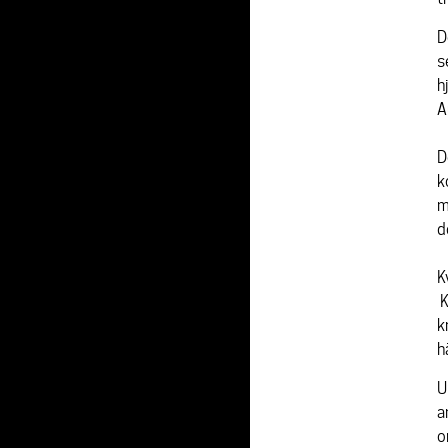
D
s
h
A
D
k
m
d
K
K
k
h
U
a
o