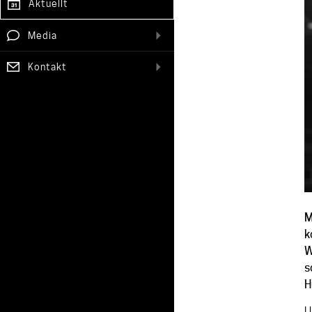
Aktuellt
Media
Kontakt
M
k
W
s
H
U