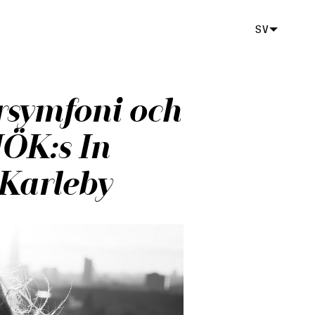
SV
rsymfoni och
MÖK:s In
Karleby