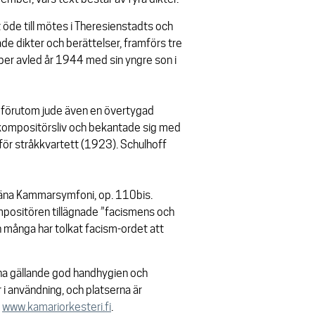
de till mötes i Theresienstadts och
e dikter och berättelser, framförs tre
ber avled år 1944 med sin yngre son i
 förutom jude även en övertygad
 kompositörsliv och bekantade sig med
ör stråkkvartett
(1923). Schulhoff
räna
Kammarsymfoni, op. 110bis.
positören tillägnade ”facismens och
h många har tolkat facism-ordet att
na gällande god handhygien och
i användning, och platserna är
:
www.kamariorkesteri.fi
.