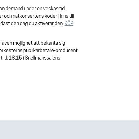
r on demand under en veckas tid.
er och nätkonsertens koder finns till
dast den dag du aktiverar den.
KÖP
r även möjlighet att bekanta sig
orkesterns publikarbetare-producent
t kl. 18.15 i Snellmanssalens