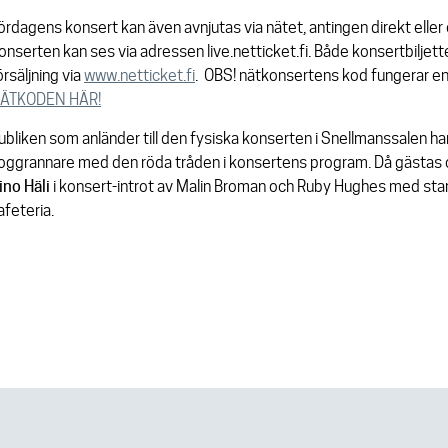
ördagens konsert kan även avnjutas via nätet, antingen direkt elle
onserten kan ses via adressen live.netticket.fi. Både konsertbiljett
örsäljning via
www.netticket.fi
. OBS! nätkonsertens kod fungerar en
ÄTKODEN HÄR!
ubliken som anländer till den fysiska konserten i Snellmanssalen ha
oggrannare med den röda tråden i konsertens program. Då gästas 
ino
Häli
i konsert-introt av Malin Broman och Ruby Hughes med star
afeteria.