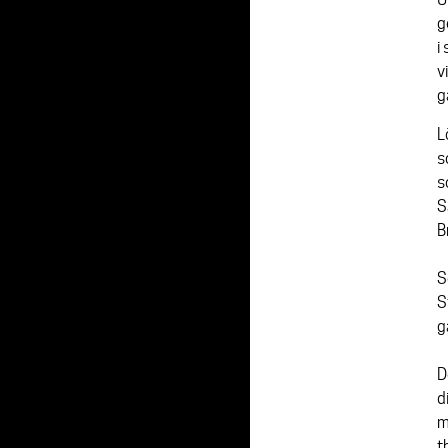
g
i
v
g
L
s
s
S
B
S
S
g
D
d
m
t