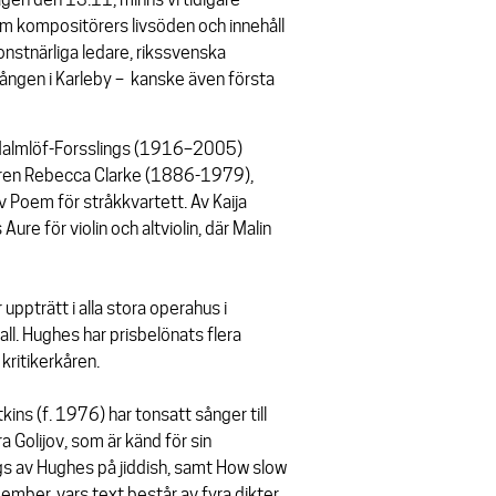
om kompositörers livsöden och innehåll
nstnärliga ledare, rikssvenska
 gången i Karleby – kanske även första
Malmlöf-Forsslings (1916–2005)
ren Rebecca Clarke (1886-1979),
av
Poem för stråkkvartett
. Av Kaija
s
Aure för violin och altviolin,
där Malin
 uppträtt i alla stora operahus i
all. Hughes har prisbelönats flera
 kritikerkåren.
ns (f. 1976) har tonsatt sånger till
a Golijov, som är känd för sin
gs av Hughes på jiddish, samt
How slow
mber, vars text består av fyra dikter.