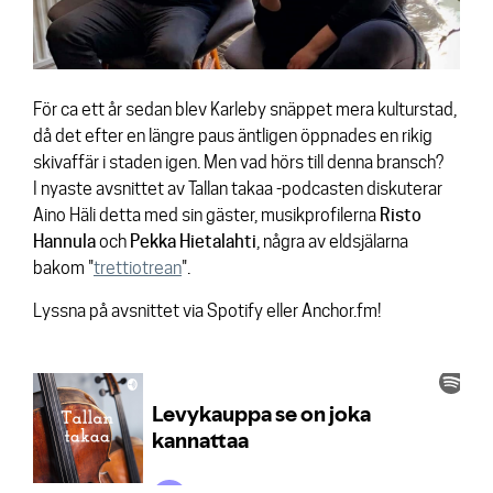
Kontakt
För ca ett år sedan blev Karleby snäppet mera kulturstad,
då det efter en längre paus äntligen öppnades en rikig
skivaffär i staden igen. Men vad hörs till denna bransch?
I nyaste avsnittet av Tallan takaa -podcasten diskuterar
Aino Häli detta med sin gäster, musikprofilerna
Risto
Hannula
och
Pekka
Hietalahti
, några av eldsjälarna
bakom "
trettiotrean
".
Lyssna på avsnittet via Spotify eller Anchor.fm!