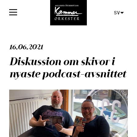
SV
Framsida
16.06.2021
Konserter
Diskussion om skivor i
Biljetter
nyaste podcast-avsnittet
För publiken
Orkestern
Skivor
Aktuellt
Media